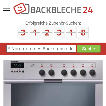
Erfolgreiche Zubehör-Suchen:
3
1
2
3
1
8
Suche
E-
Nummern
des
Backofens
oder
Zubehörs
(keine
Sonderzeichen)