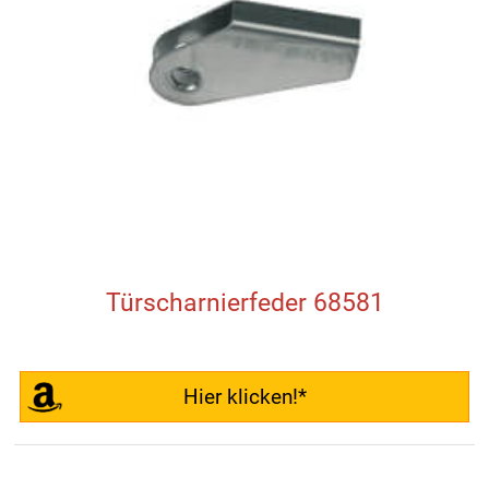
Türscharnierfeder 68581
Hier klicken!*