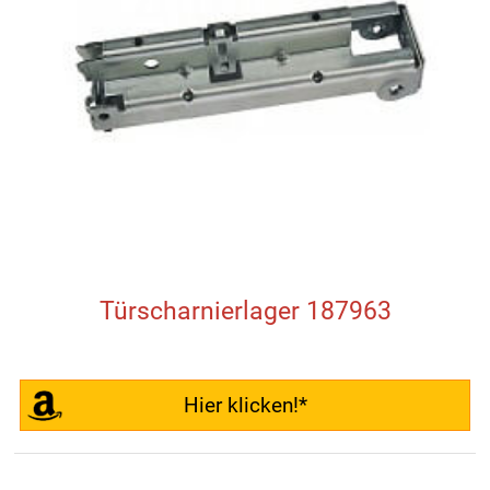
Türscharnierlager 187963
Hier klicken!*