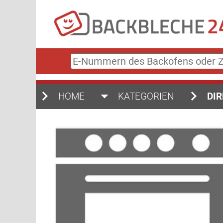
E-
Nummern
des
Backofens
HOME
KATEGORIEN
DIR
oder
Zubehörs
(keine
Sonderzeichen)