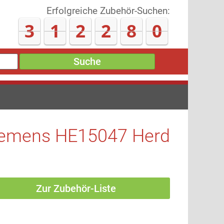
Erfolgreiche Zubehör-Suchen:
3
1
2
3
0
2
Suche
iemens HE15047 Herd
Zur Zubehör-Liste