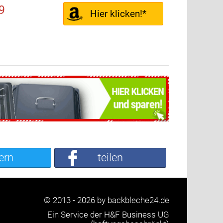
9
Hier klicken!*
ern
teilen
© 2013 - 2026 by backbleche24.de
Ein Service der H&F Business UG