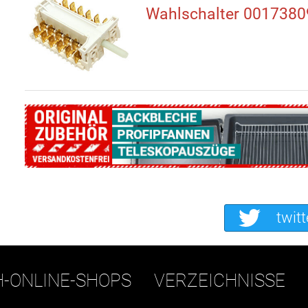
Wahlschalter 0017380
twitt
H-ONLINE-SHOPS
VERZEICHNISSE