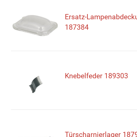
Ersatz-Lampenabdeck
187384
Knebelfeder 189303
Türscharnierlager 187