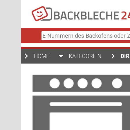
E-
Nummern
des
Backofens
HOME
KATEGORIEN
DIR
oder
Zubehörs
(keine
Sonderzeichen)