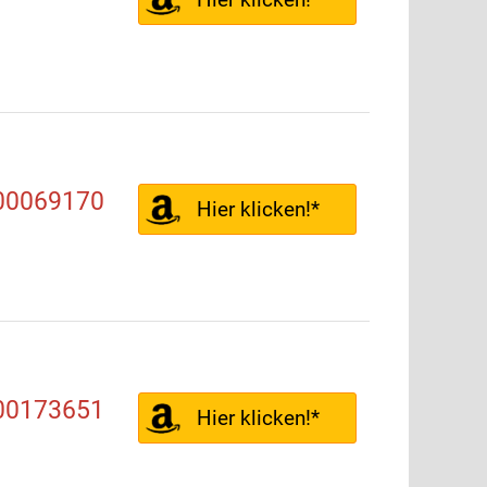
 00069170
Hier klicken!*
 00173651
Hier klicken!*