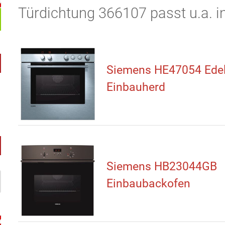
Türdichtung 366107 passt u.a. i
Siemens HE47054 Edel
Einbauherd
Siemens HB23044GB
Einbaubackofen