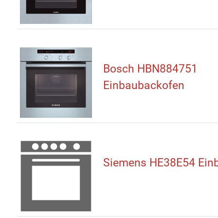
Bosch HBN884751
Einbaubackofen
Siemens HE38E54 Ein