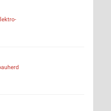
ektro-
bauherd