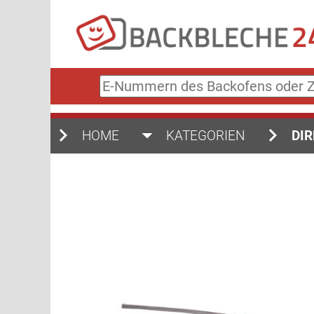
E-
Nummern
des
Backofens
HOME
KATEGORIEN
DIR
oder
Zubehörs
(keine
Sonderzeichen)