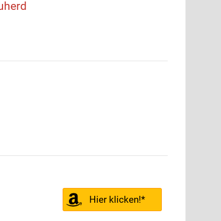
uherd
Hier klicken!*