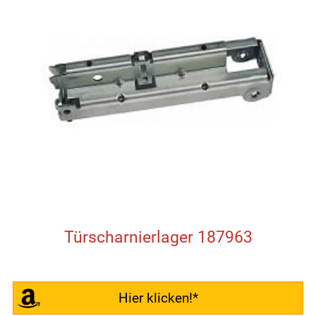
Türscharnierlager 187963
Hier klicken!*