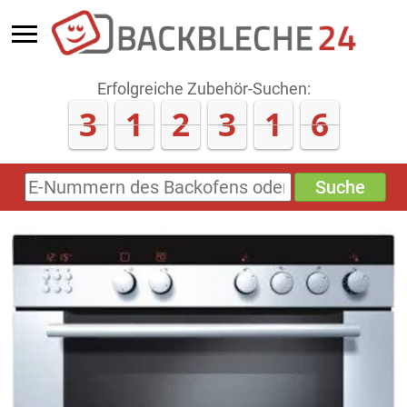
Erfolgreiche Zubehör-Suchen:
3
1
2
3
1
6
Suche
E-
Nummern
des
Backofens
oder
Zubehörs
(keine
Sonderzeichen)