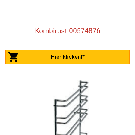
Kombirost 00574876
Hier klicken!*