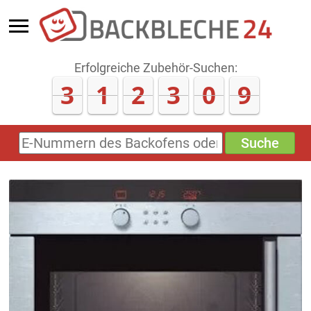
Erfolgreiche Zubehör-Suchen:
3
1
2
3
0
9
Suche
E-
Nummern
des
Backofens
oder
Zubehörs
(keine
Sonderzeichen)