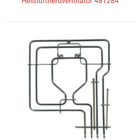
Heißluftherdventilator 481284