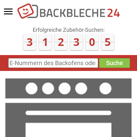
Erfolgreiche Zubehör-Suchen:
3
1
2
3
0
5
Suche
E-
Nummern
des
Backofens
oder
Zubehörs
(keine
Sonderzeichen)