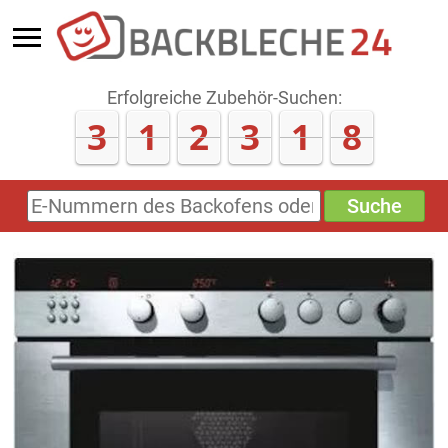
Erfolgreiche Zubehör-Suchen:
3
1
2
3
1
8
Suche
E-
Nummern
des
Backofens
oder
Zubehörs
(keine
Sonderzeichen)