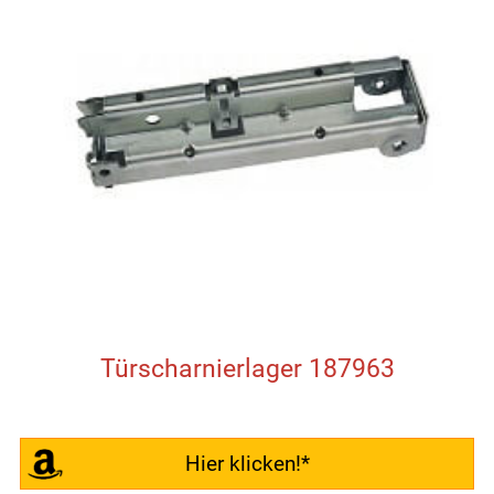
Türscharnierlager 187963
Hier klicken!*