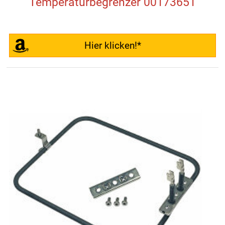
Temperaturbegrenzer 00173651
Hier klicken!*