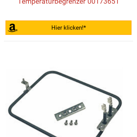
Temperaturbegrenzer 00173651
Hier klicken!*