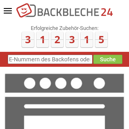
Erfolgreiche Zubehör-Suchen:
3
1
2
3
1
5
Suche
E-
Nummern
des
Backofens
oder
Zubehörs
(keine
Sonderzeichen)