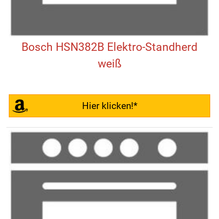
Bosch HSN382B Elektro-Standherd
weiß
Hier klicken!*