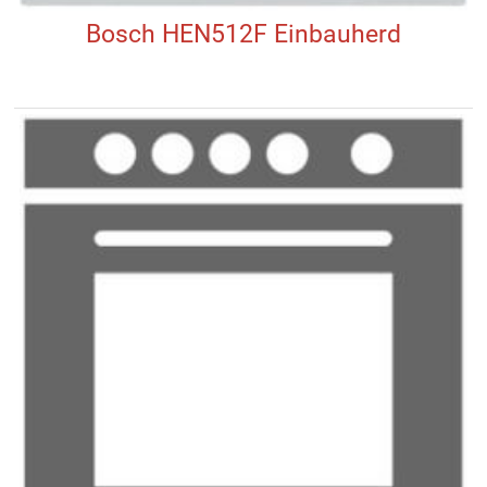
Bosch HEN512F Einbauherd