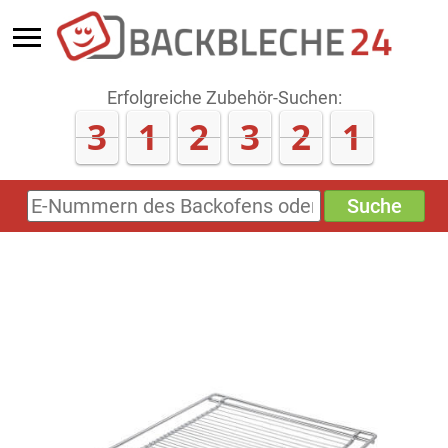
Erfolgreiche Zubehör-Suchen:
3
1
2
3
2
1
Suche
E-
Nummern
des
Backofens
oder
Zubehörs
(keine
Sonderzeichen)