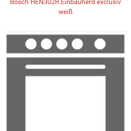
Bosch HEN302R Einbauherd exclusiv
weiß