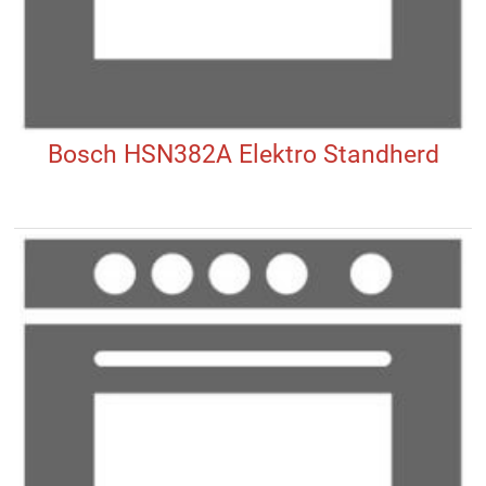
Bosch HSN382A Elektro Standherd