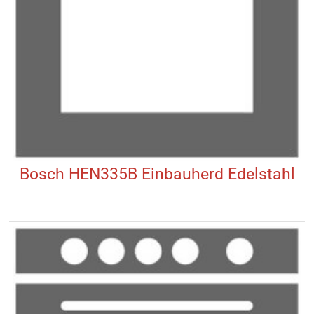
Bosch HEN335B Einbauherd Edelstahl