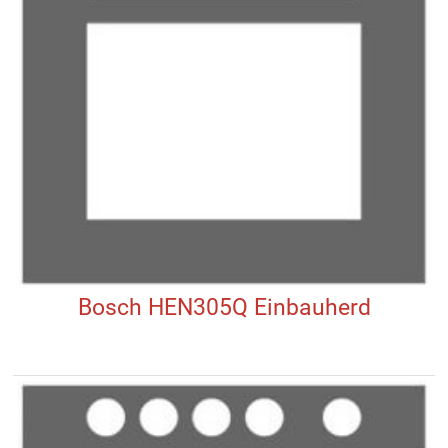
Bosch HEN305Q Einbauherd