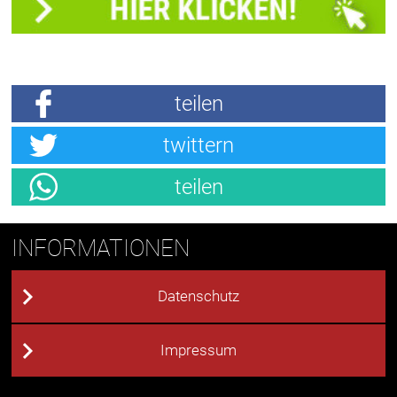
teilen
twittern
teilen
INFORMATIONEN
Datenschutz
Impressum