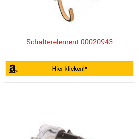
Schalterelement 00020943
Hier klicken!*