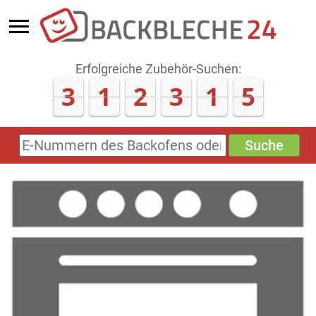
Erfolgreiche Zubehör-Suchen:
3
1
2
3
1
5
Suche
E-
Nummern
des
Backofens
oder
Zubehörs
(keine
Sonderzeichen)