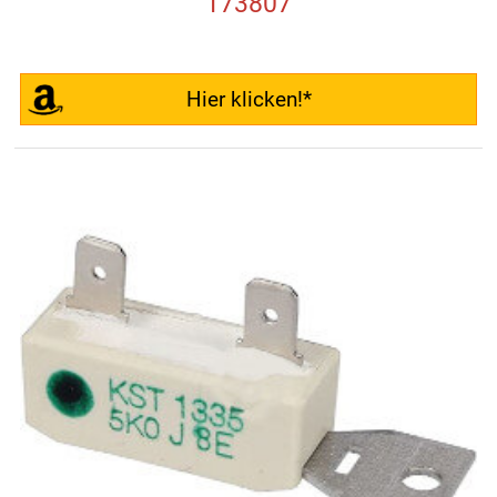
173807
Hier klicken!*