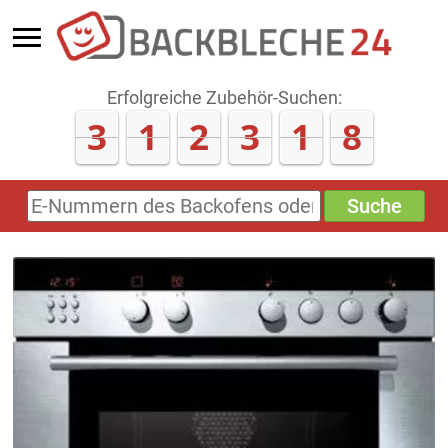
Erfolgreiche Zubehör-Suchen:
3
1
2
3
1
8
Suche
E-
Nummern
des
Backofens
oder
Zubehörs
(keine
Sonderzeichen)