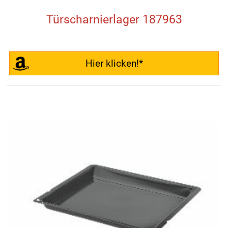
Türscharnierlager 187963
Hier klicken!*