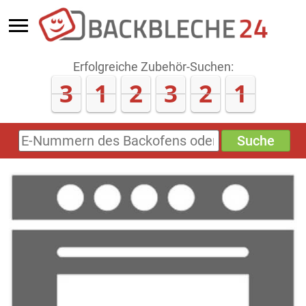
Erfolgreiche Zubehör-Suchen:
3
1
2
3
2
1
Suche
E-
Nummern
des
Backofens
oder
Zubehörs
(keine
Sonderzeichen)