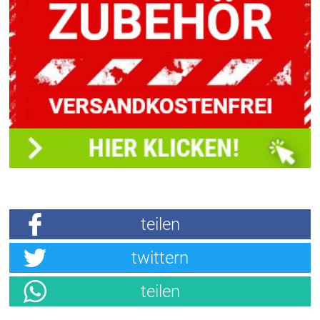
teilen
twittern
teilen