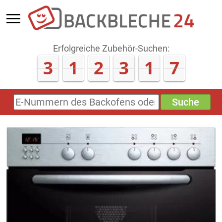
Erfolgreiche Zubehör-Suchen:
3
1
2
3
1
8
Suche
E-
Nummern
des
Backofens
oder
Zubehörs
(keine
Sonderzeichen)