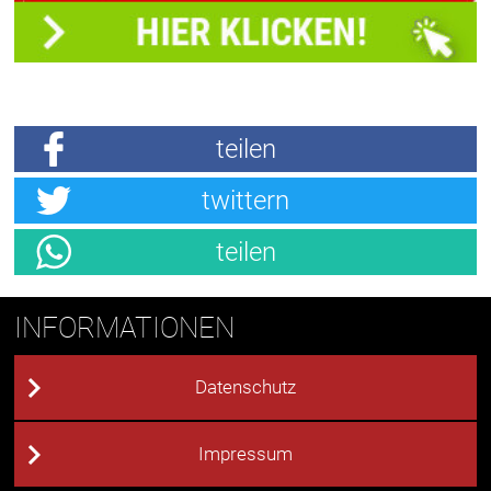
teilen
twittern
teilen
INFORMATIONEN
Datenschutz
Impressum