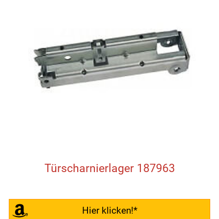
Türscharnierlager 187963
Hier klicken!*