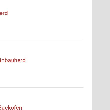
erd
inbauherd
Backofen