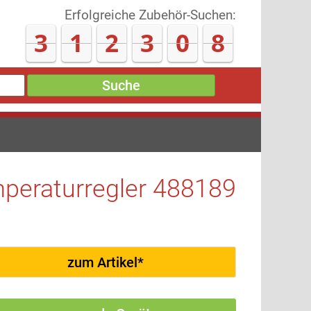
Erfolgreiche Zubehör-Suchen:
3
1
2
3
1
7
Suche
peraturregler 488189
zum Artikel*