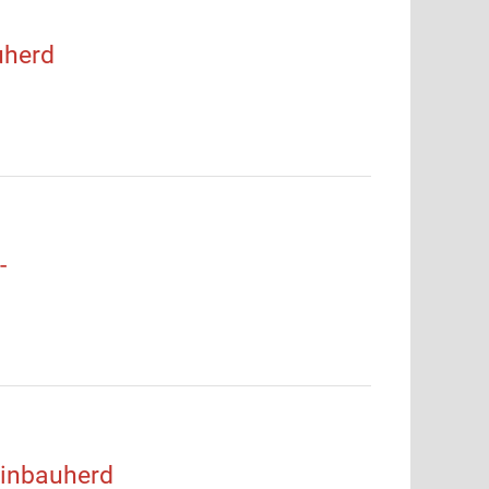
uherd
-
inbauherd