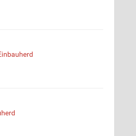
Einbauherd
uherd