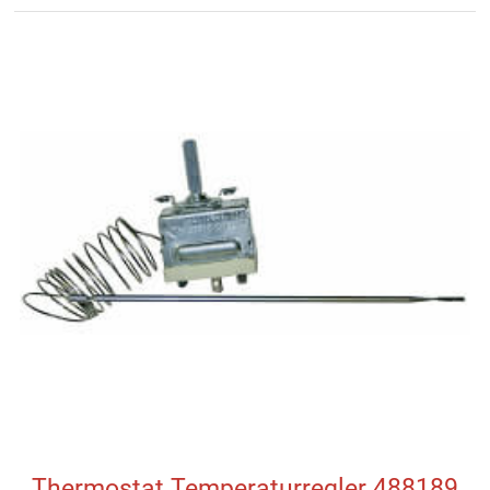
Thermostat Temperaturregler 488189