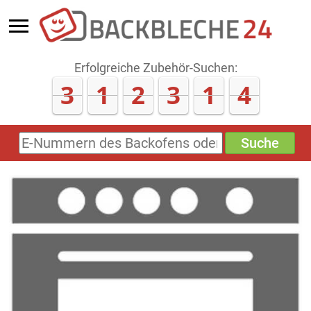
Erfolgreiche Zubehör-Suchen:
3
1
2
3
1
6
Suche
E-
Nummern
des
Backofens
oder
Zubehörs
(keine
Sonderzeichen)