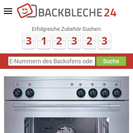
Erfolgreiche Zubehör-Suchen:
3
1
2
3
2
3
Suche
E-
Nummern
des
Backofens
oder
Zubehörs
(keine
Sonderzeichen)