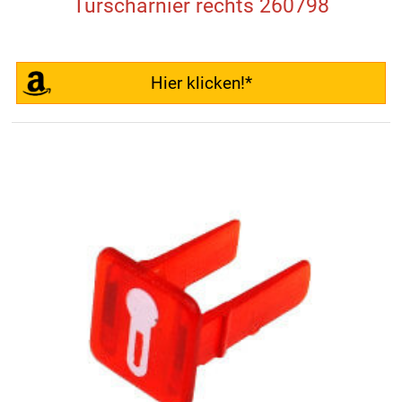
Türscharnier rechts 260798
Hier klicken!*