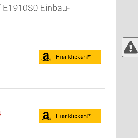
f E1910S0 Einbau-
Hier klicken!*
4
Hier klicken!*