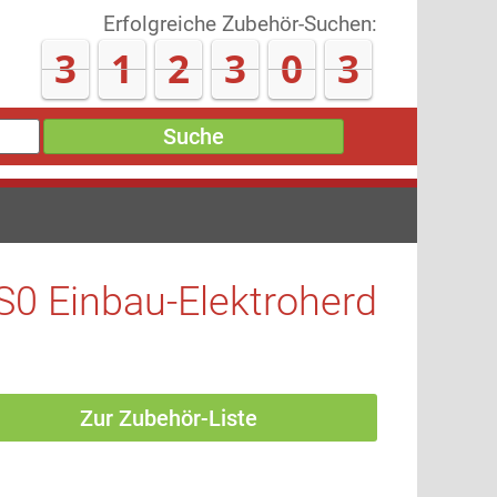
Erfolgreiche Zubehör-Suchen:
3
1
2
3
1
3
Suche
S0 Einbau-Elektroherd
Zur Zubehör-Liste