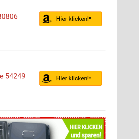
080806
Hier klicken!*
de 54249
Hier klicken!*