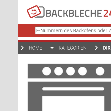
E-
Nummern
des
Backofens
HOME
KATEGORIEN
DIR
oder
Zubehörs
(keine
Sonderzeichen)