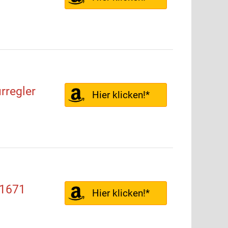
rregler
Hier klicken!*
61671
Hier klicken!*