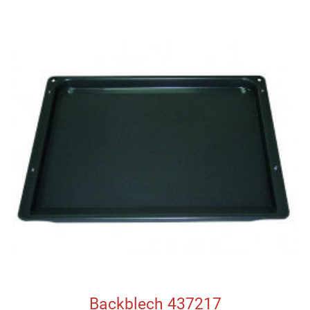
Backblech 437217