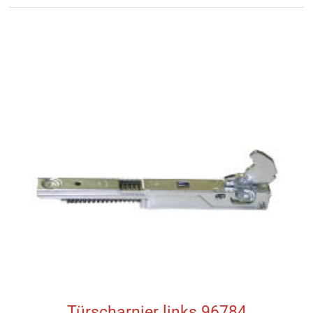
Türscharnier links 96784