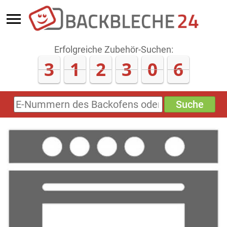
Erfolgreiche Zubehör-Suchen:
3
1
2
3
0
9
Suche
E-
Nummern
des
Backofens
oder
Zubehörs
(keine
Sonderzeichen)