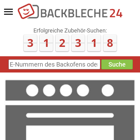
Erfolgreiche Zubehör-Suchen:
3
1
2
3
1
8
Suche
E-
Nummern
des
Backofens
oder
Zubehörs
(keine
Sonderzeichen)