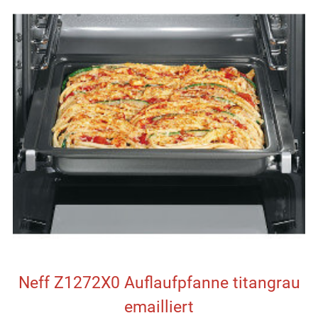
Neff Z1272X0 Auflaufpfanne titangrau
emailliert