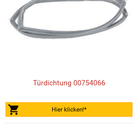
Türdichtung 00754066
Hier klicken!*