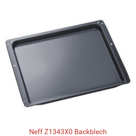
Neff Z1343X0 Backblech