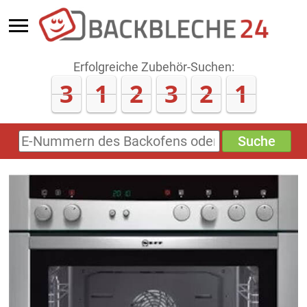
Erfolgreiche Zubehör-Suchen:
3
1
2
3
2
1
Suche
E-
Nummern
des
Backofens
oder
Zubehörs
(keine
Sonderzeichen)