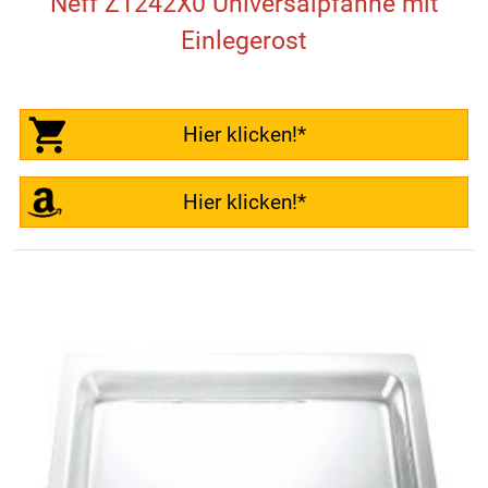
Neff Z1242X0 Universalpfanne mit
Einlegerost
Hier klicken!*
Hier klicken!*