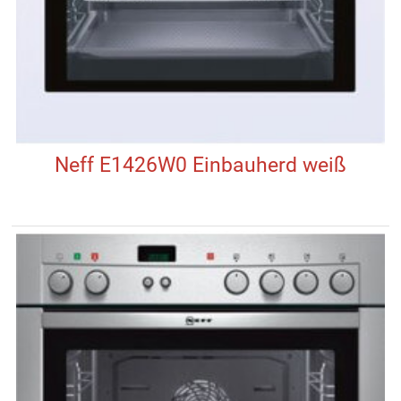
Neff E1426W0 Einbauherd weiß