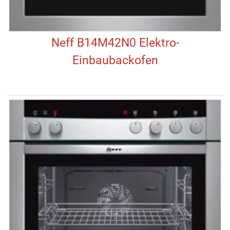
Neff B14M42N0 Elektro-
Einbaubackofen