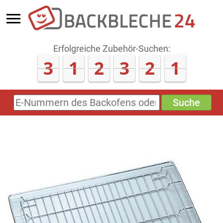
Erfolgreiche Zubehör-Suchen:
3
1
2
3
2
1
Suche
E-
Nummern
des
Backofens
oder
Zubehörs
(keine
Sonderzeichen)