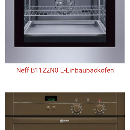
Neff B1122N0 E-Einbaubackofen