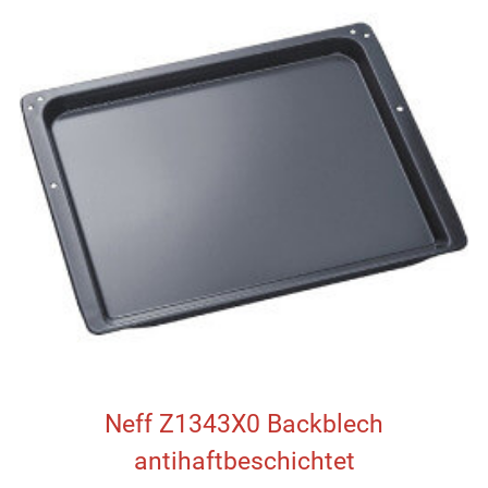
Neff Z1343X0 Backblech
antihaftbeschichtet