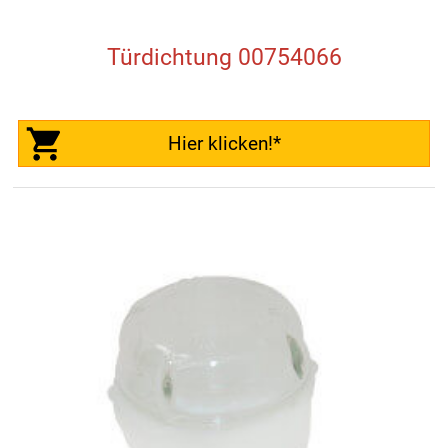
Türdichtung 00754066
Hier klicken!*