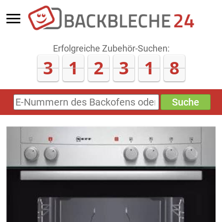
Erfolgreiche Zubehör-Suchen:
3
1
2
3
1
8
Suche
E-
Nummern
des
Backofens
oder
Zubehörs
(keine
Sonderzeichen)