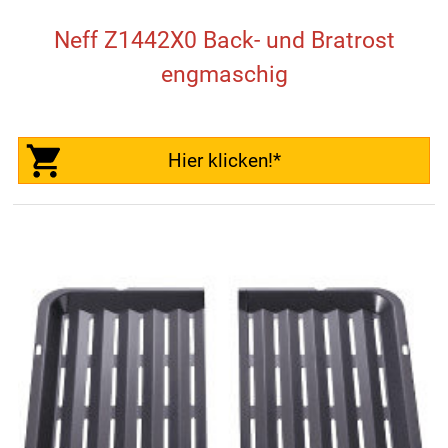
Neff Z1442X0 Back- und Bratrost
engmaschig
Hier klicken!*