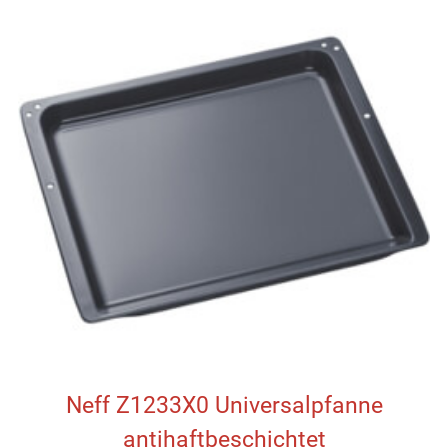
Neff Z1233X0 Universalpfanne
antihaftbeschichtet