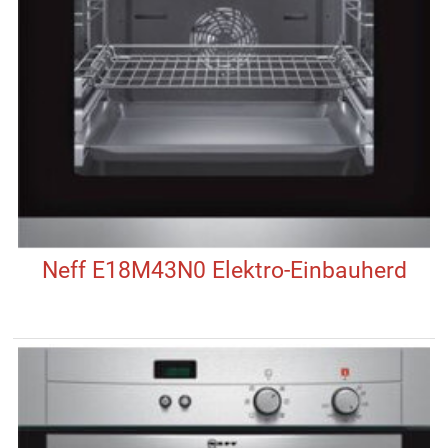
Neff E18M43N0 Elektro-Einbauherd