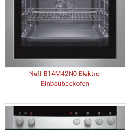
Neff B14M42N0 Elektro-
Einbaubackofen