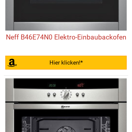
Neff B46E74N0 Elektro-Einbaubackofen
Hier klicken!*