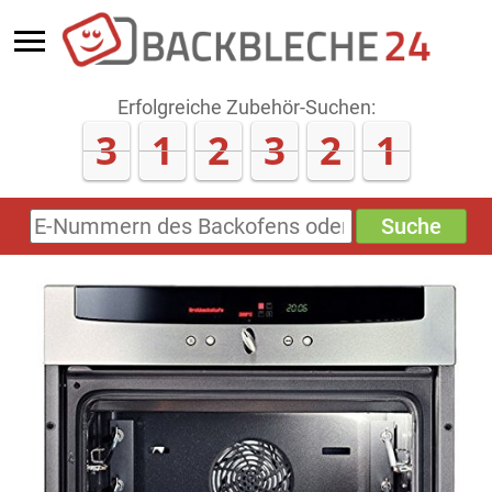
Erfolgreiche Zubehör-Suchen:
3
1
2
3
2
1
Suche
E-
Nummern
des
Backofens
oder
Zubehörs
(keine
Sonderzeichen)