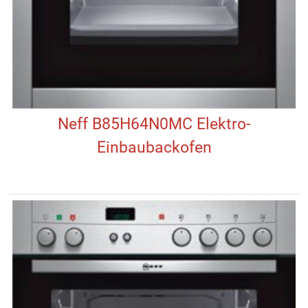
Neff B85H64N0MC Elektro-
Einbaubackofen