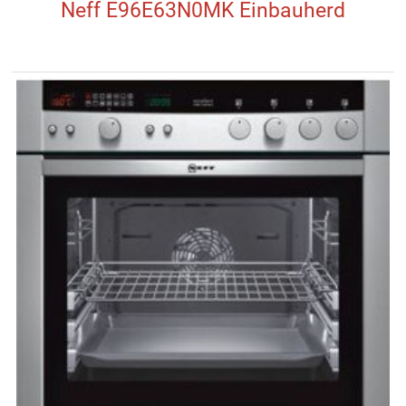
Neff E96E63N0MK Einbauherd