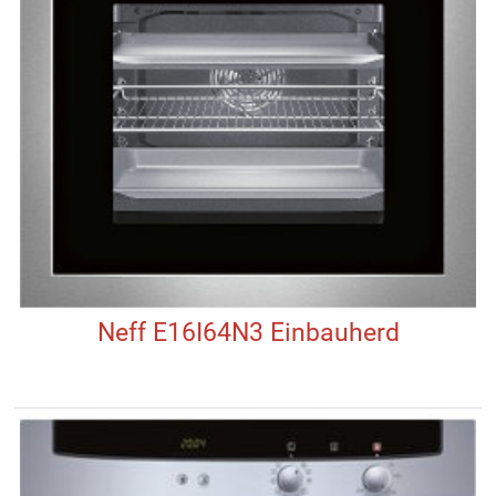
Neff E16I64N3 Einbauherd