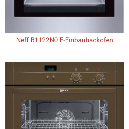
Neff B1122N0 E-Einbaubackofen