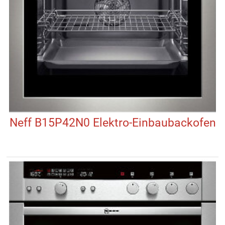
Neff B15P42N0 Elektro-Einbaubackofen