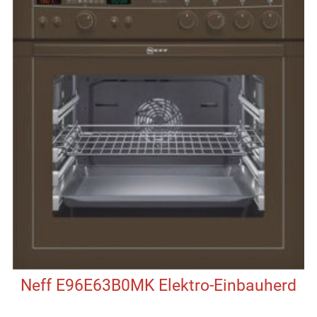
Neff E96E63B0MK Elektro-Einbauherd