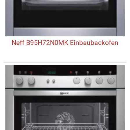
Neff B95H72N0MK Einbaubackofen