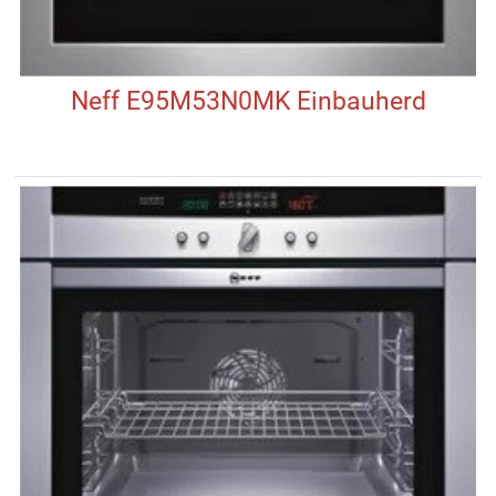
Neff E95M53N0MK Einbauherd