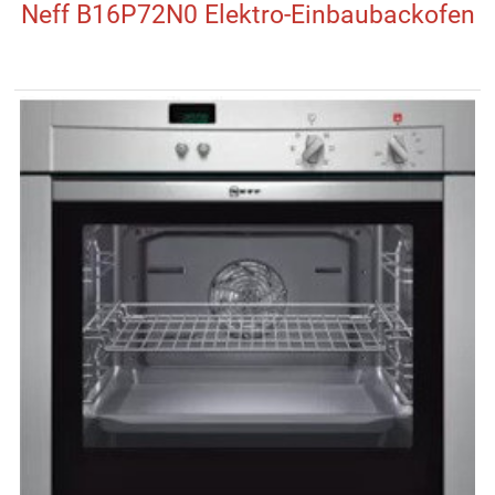
Neff B16P72N0 Elektro-Einbaubackofen