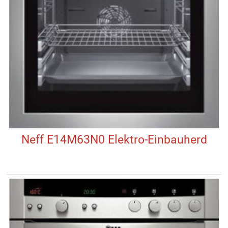
Neff E14M63N0 Elektro-Einbauherd