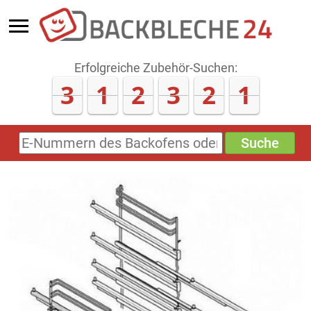
Erfolgreiche Zubehör-Suchen:
3
1
2
3
2
1
Suche
E-
Nummern
des
Backofens
oder
Zubehörs
(keine
Sonderzeichen)