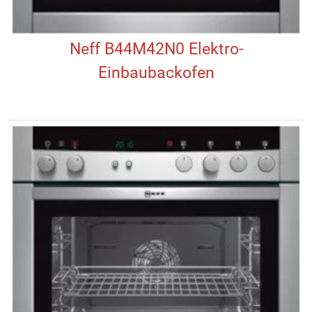
Neff B44M42N0 Elektro-
Einbaubackofen