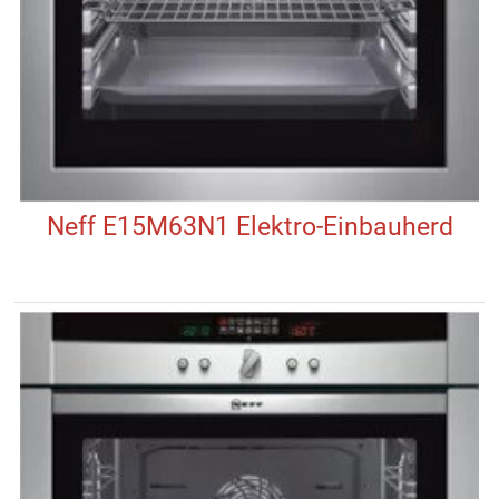
Neff E15M63N1 Elektro-Einbauherd