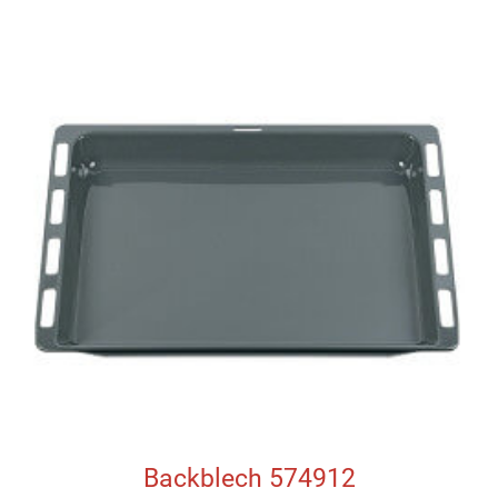
Backblech 574912