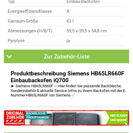
Typ
Einbau-Backofen
Energieeffizienzklasse
A
Garraum-Größe
63 l
Abmessungen (H/B/T)
59,5 x 59,5 x 54,8 cm
Pyrolyse
ja
Zur Zubehör-Liste
Produktbeschreibung Siemens HB65LR660F
Einbaubackofen iQ700
► Siemens HB65LR660F ✅ Hier finden Sie passende Backbleche,
Sonderzubehör & aktuelle Service-Infos zu Ihrem Backofen mit der E-
Nummer HB65LR660F von Siemens ✅