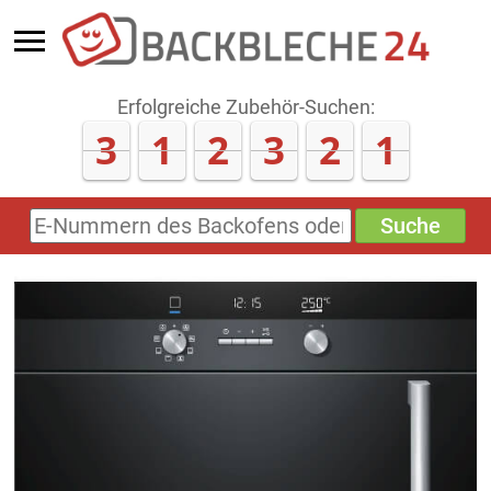
Erfolgreiche Zubehör-Suchen:
3
1
2
3
2
1
Suche
E-
Nummern
des
Backofens
oder
Zubehörs
(keine
Sonderzeichen)