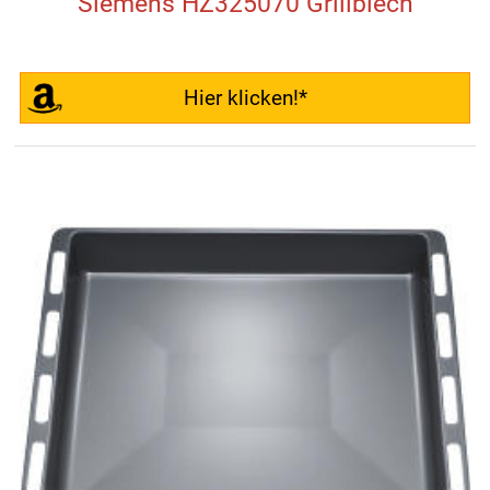
Siemens HZ325070 Grillblech
Hier klicken!*