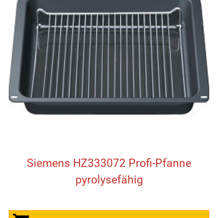
Siemens HZ333072 Profi-Pfanne
pyrolysefähig