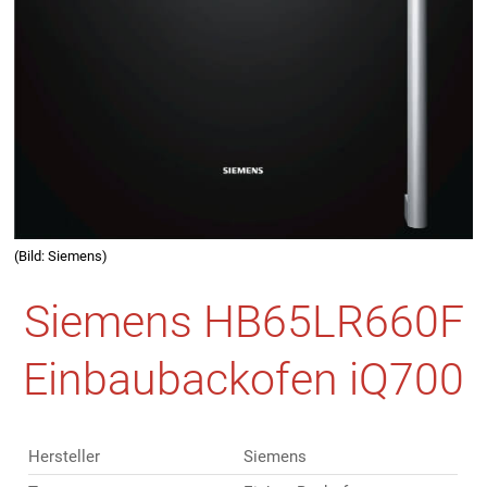
(Bild: Siemens)
Siemens HB65LR660F
Einbaubackofen iQ700
Hersteller
Siemens