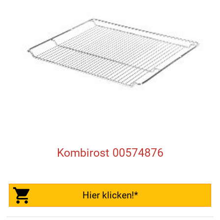
Kombirost 00574876
Hier klicken!*