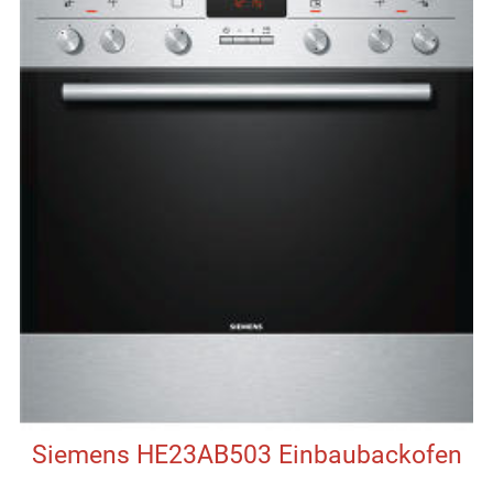
Siemens HE23AB503 Einbaubackofen