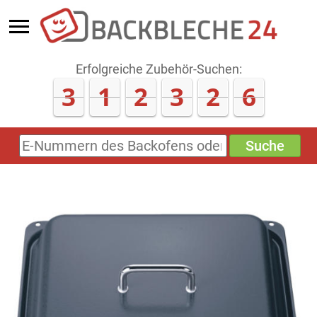
Erfolgreiche Zubehör-Suchen:
3
1
2
3
2
6
Suche
E-
Nummern
des
Backofens
oder
Zubehörs
(keine
Sonderzeichen)