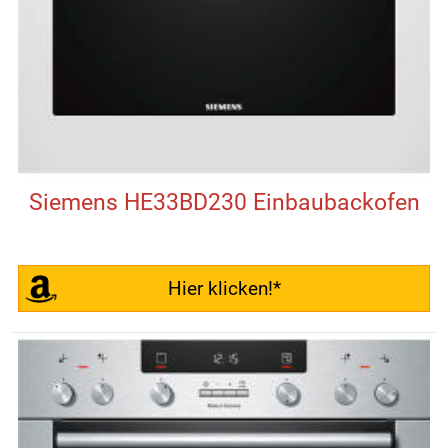
Siemens HE33BD230 Einbaubackofen
Hier klicken!*