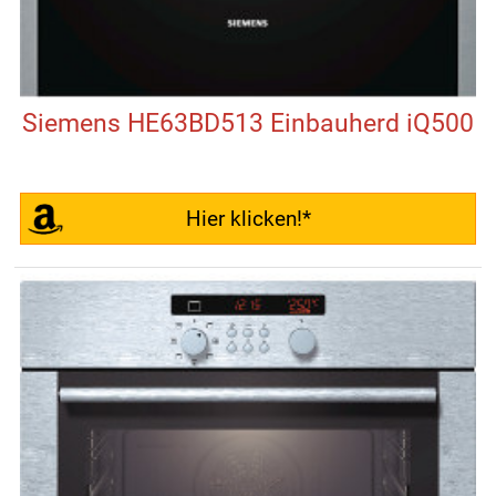
Siemens HE63BD513 Einbauherd iQ500
Hier klicken!*