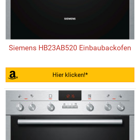
Siemens HB23AB520 Einbaubackofen
Hier klicken!*