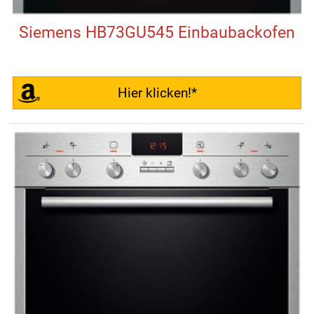
Siemens HB73GU545 Einbaubackofen
Hier klicken!*