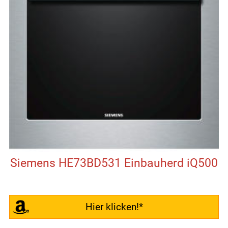
Siemens HE73BD531 Einbauherd iQ500
Hier klicken!*