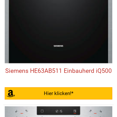
Siemens HE63AB511 Einbauherd iQ500
Hier klicken!*