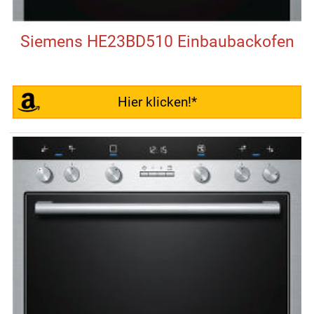
Siemens HE23BD510 Einbaubackofen
Hier klicken!*