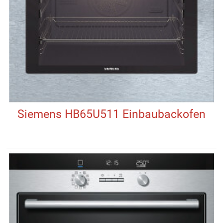
Siemens HB65U511 Einbaubackofen