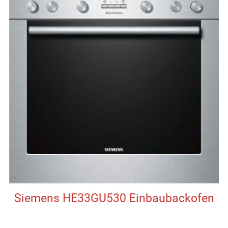
Siemens HE33GU530 Einbaubackofen