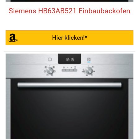
Siemens HB63AB521 Einbaubackofen
Hier klicken!*