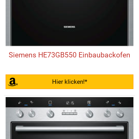
Siemens HE73GB550 Einbaubackofen
Hier klicken!*