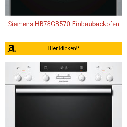
Siemens HB78GB570 Einbaubackofen
Hier klicken!*