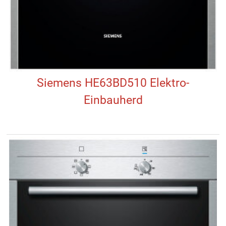
Siemens HE63BD510 Elektro-
Einbauherd