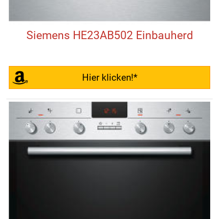
Siemens HE23AB502 Einbauherd
Hier klicken!*