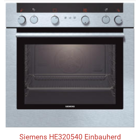
Siemens HE320540 Einbauherd