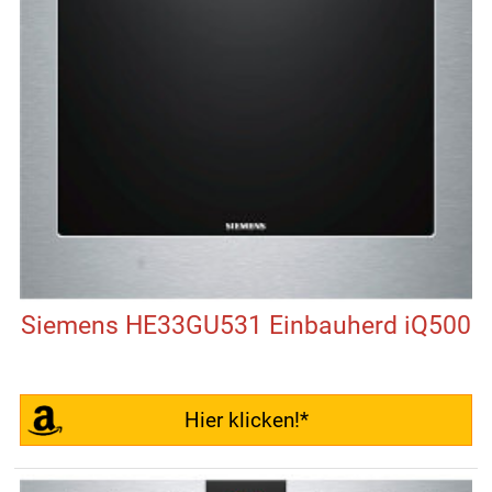
Siemens HE33GU531 Einbauherd iQ500
Hier klicken!*