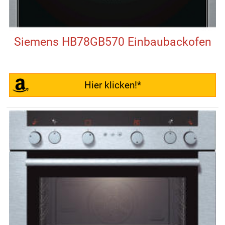
Siemens HB78GB570 Einbaubackofen
Hier klicken!*