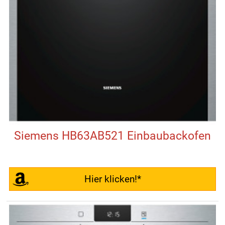
Siemens HB63AB521 Einbaubackofen
Hier klicken!*