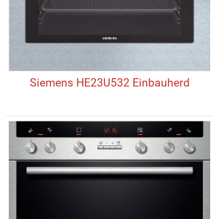
Siemens HE23U532 Einbauherd