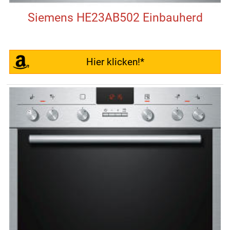
Siemens HE23AB502 Einbauherd
Hier klicken!*