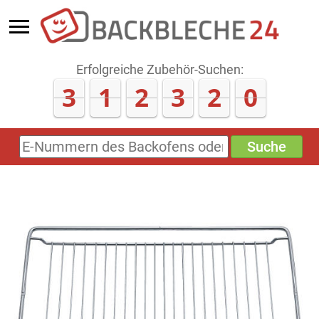
Erfolgreiche Zubehör-Suchen:
3
1
2
3
2
0
Suche
E-
Nummern
des
Backofens
oder
Zubehörs
(keine
Sonderzeichen)