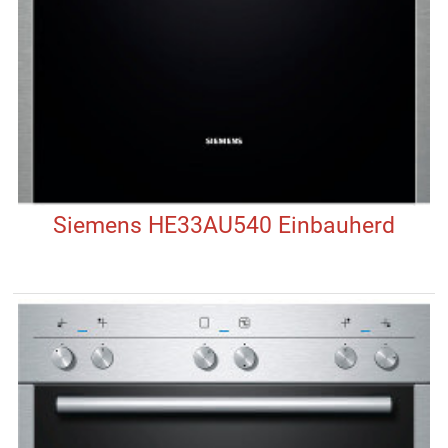
Siemens HE33AU540 Einbauherd