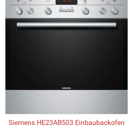
Siemens HE23AB503 Einbaubackofen