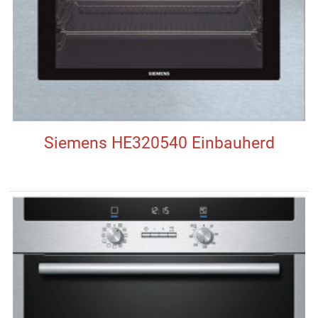
Siemens HE320540 Einbauherd