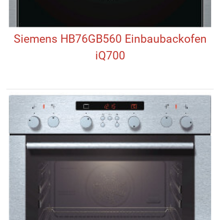
Siemens HB76GB560 Einbaubackofen
iQ700