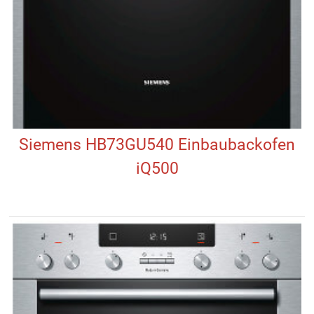
Siemens HB73GU540 Einbaubackofen
iQ500