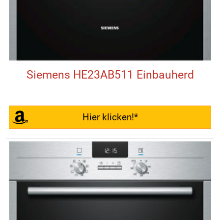
Siemens HE23AB511 Einbauherd
Hier klicken!*