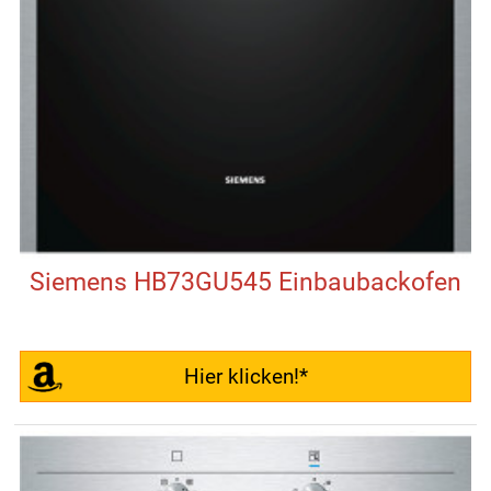
Siemens HB73GU545 Einbaubackofen
Hier klicken!*