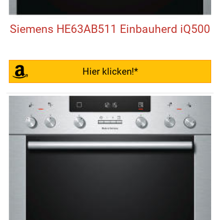
Siemens HE63AB511 Einbauherd iQ500
Hier klicken!*