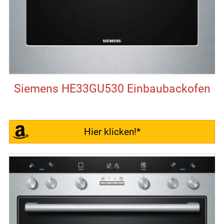
Siemens HE33GU530 Einbaubackofen
Hier klicken!*