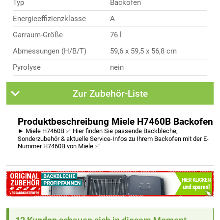
Typ
Backofen
Energieeffizienzklasse
A
Garraum-Größe
76 l
Abmessungen (H/B/T)
59,6 x 59,5 x 56,8 cm
Pyrolyse
nein
Zur Zubehör-Liste
Produktbeschreibung Miele H7460B Backofen
► Miele H7460B ✅ Hier finden Sie passende Backbleche,
Sonderzubehör & aktuelle Service-Infos zu Ihrem Backofen mit der E-
Nummer H7460B von Miele ✅