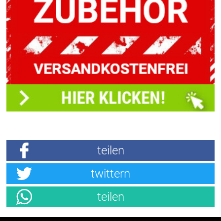
teilen
twittern
teilen