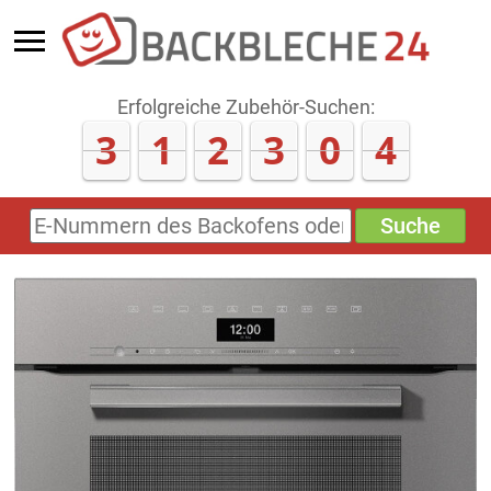
Erfolgreiche Zubehör-Suchen:
3
1
2
3
0
4
Suche
E-
Nummern
des
Backofens
oder
Zubehörs
(keine
Sonderzeichen)