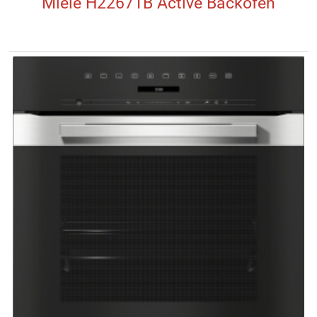
Miele H22671B Active Backofen