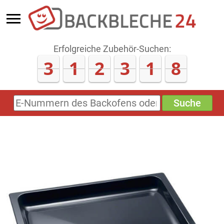
Erfolgreiche Zubehör-Suchen:
3
1
2
3
1
8
Suche
E-
Nummern
des
Backofens
oder
Zubehörs
(keine
Sonderzeichen)