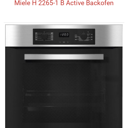
Miele H 2265-1 B Active Backofen