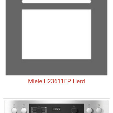
Miele H23611EP Herd