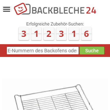
Erfolgreiche Zubehör-Suchen:
3
1
2
3
1
6
Suche
E-
Nummern
des
Backofens
oder
Zubehörs
(keine
Sonderzeichen)