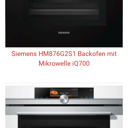
Siemens HM876G2S1 Backofen mit
Mikrowelle iQ700