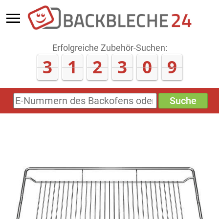
Erfolgreiche Zubehör-Suchen:
3
1
2
3
0
9
Suche
E-
Nummern
des
Backofens
oder
Zubehörs
(keine
Sonderzeichen)