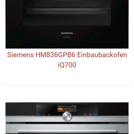
Siemens HM836GPB6 Einbaubackofen
iQ700