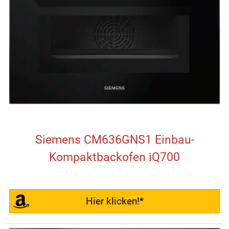
Siemens CM636GNS1 Einbau-
Kompaktbackofen iQ700
Hier klicken!*