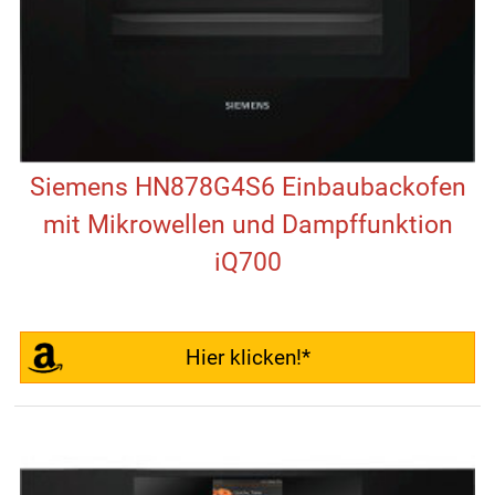
Siemens HN878G4S6 Einbaubackofen
mit Mikrowellen und Dampffunktion
iQ700
Hier klicken!*