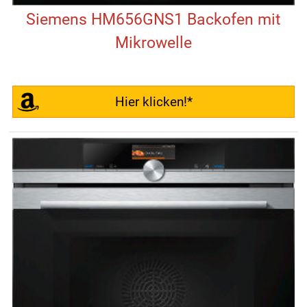
Siemens HM656GNS1 Backofen mit
Mikrowelle
Hier klicken!*