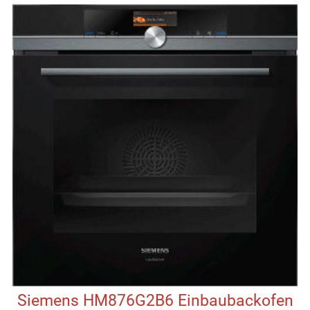
Siemens HM876G2B6 Einbaubackofen