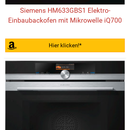
Siemens HM633GBS1 Elektro-
Einbaubackofen mit Mikrowelle iQ700
Hier klicken!*