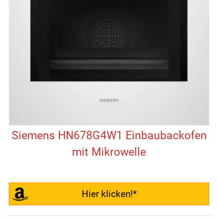
Siemens HN678G4W1 Einbaubackofen
mit Mikrowelle
Hier klicken!*