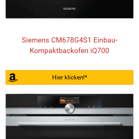
Siemens CM678G4S1 Einbau-
Kompaktbackofen iQ700
Hier klicken!*