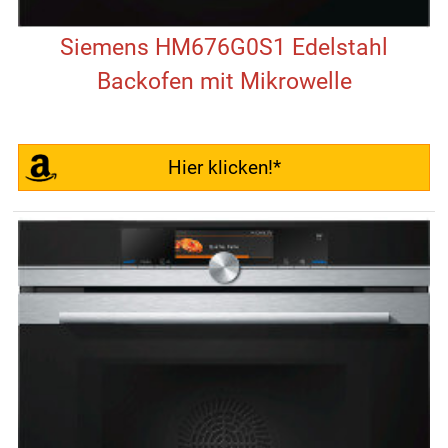
Siemens HM676G0S1 Edelstahl
Backofen mit Mikrowelle
Hier klicken!*