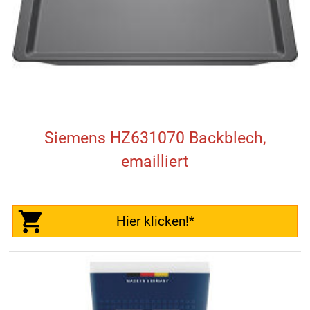
Siemens HZ631070 Backblech,
emailliert
Hier klicken!*