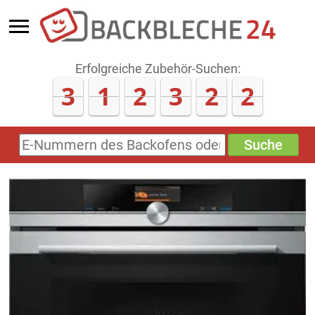
Erfolgreiche Zubehör-Suchen:
3
1
2
3
2
3
Suche
E-
Nummern
des
Backofens
oder
Zubehörs
(keine
Sonderzeichen)