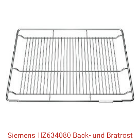
Siemens HZ634080 Back- und Bratrost