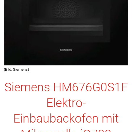
(Bild: Siemens)
Siemens HM676G0S1F
Elektro-
Einbaubackofen mit