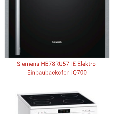
Siemens HB78RU571E Elektro-
Einbaubackofen iQ700