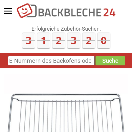
Erfolgreiche Zubehör-Suchen:
3
1
2
3
2
0
Suche
E-
Nummern
des
Backofens
oder
Zubehörs
(keine
Sonderzeichen)