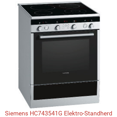
Siemens HC743541G Elektro-Standherd