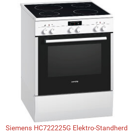
Siemens HC722225G Elektro-Standherd