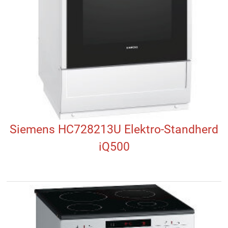
Siemens HC728213U Elektro-Standherd
iQ500