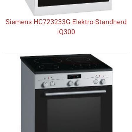
Siemens HC723233G Elektro-Standherd
iQ300