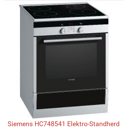
Siemens HC748541 Elektro-Standherd