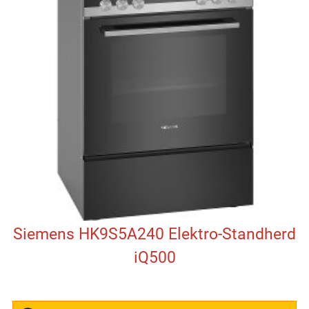
Siemens HK9S5A240 Elektro-Standherd
iQ500