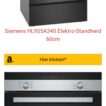
Siemens HL9S5A340 Elektro-Standherd
60cm
Hier klicken!*