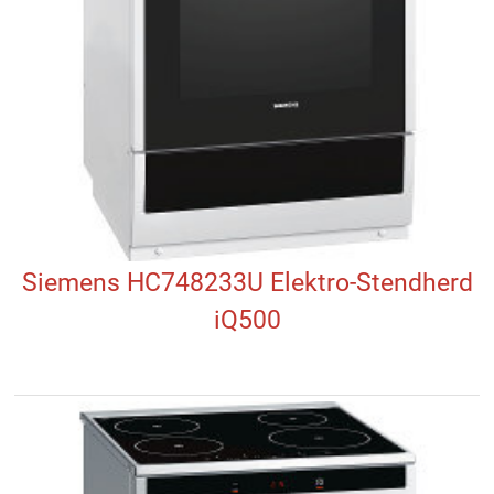
Siemens HC748233U Elektro-Stendherd
iQ500