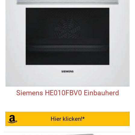
Siemens HE010FBV0 Einbauherd
Hier klicken!*