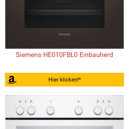
Siemens HE010FBL0 Einbauherd
Hier klicken!*