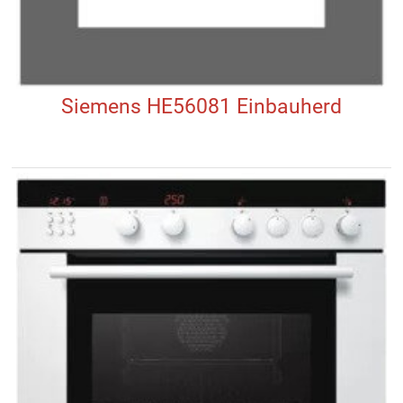
Siemens HE56081 Einbauherd