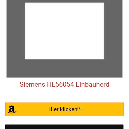
Siemens HE56054 Einbauherd
Hier klicken!*