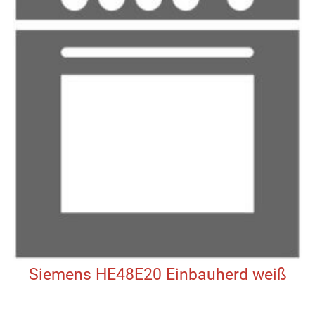
Siemens HE48E20 Einbauherd weiß