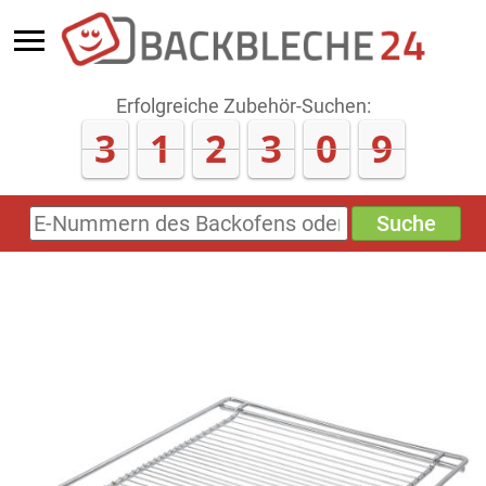
Erfolgreiche Zubehör-Suchen:
3
1
2
3
0
9
Suche
E-
Nummern
des
Backofens
oder
Zubehörs
(keine
Sonderzeichen)