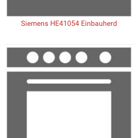
Siemens HE41054 Einbauherd