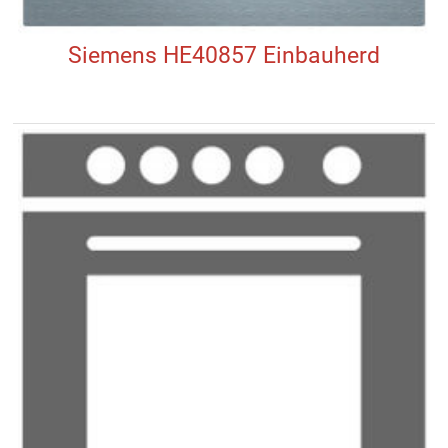
Siemens HE40857 Einbauherd