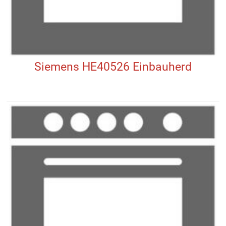
Siemens HE40526 Einbauherd