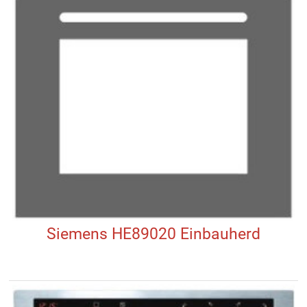
Siemens HE89020 Einbauherd