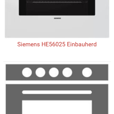
Siemens HE56025 Einbauherd