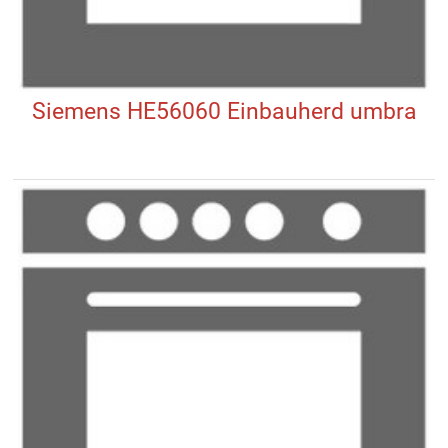
Siemens HE56060 Einbauherd umbra