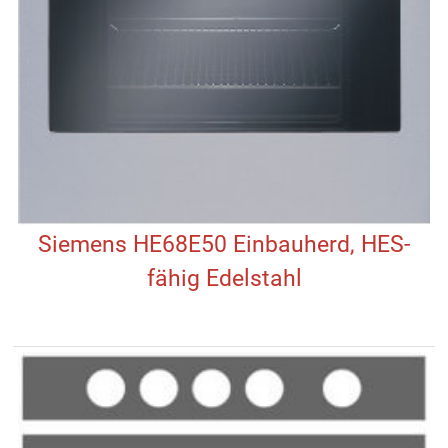
Siemens HE68E50 Einbauherd, HES-
fähig Edelstahl