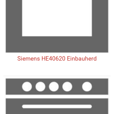
Siemens HE40620 Einbauherd