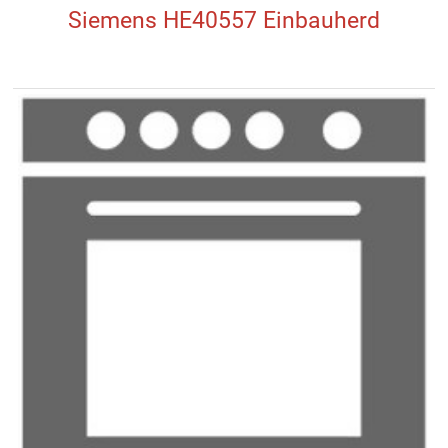
Siemens HE40557 Einbauherd