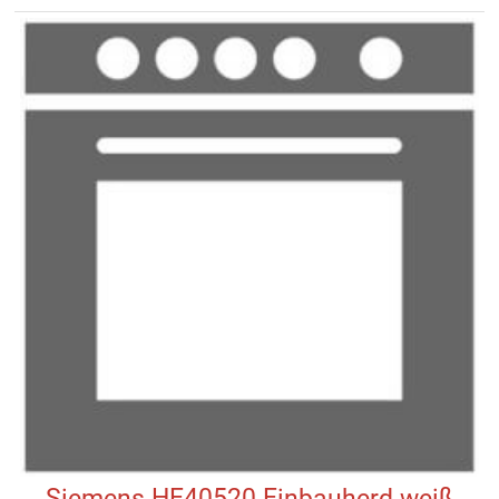
Siemens HE40520 Einbauherd weiß