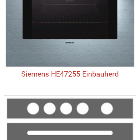
Siemens HE47255 Einbauherd