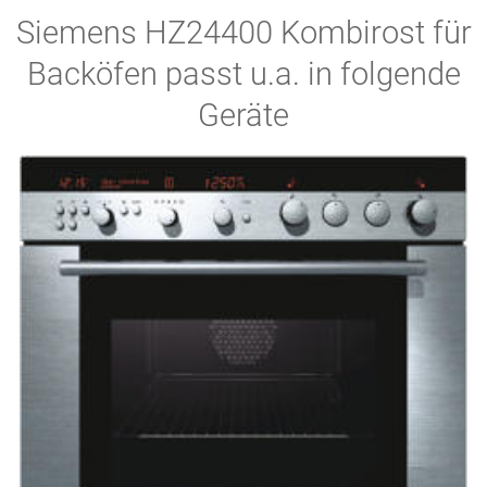
Siemens HZ24400 Kombirost für
Backöfen passt u.a. in folgende
Geräte