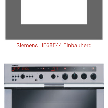
Siemens HE68E44 Einbauherd