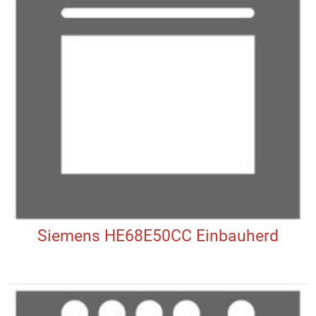
Siemens HE68E50CC Einbauherd