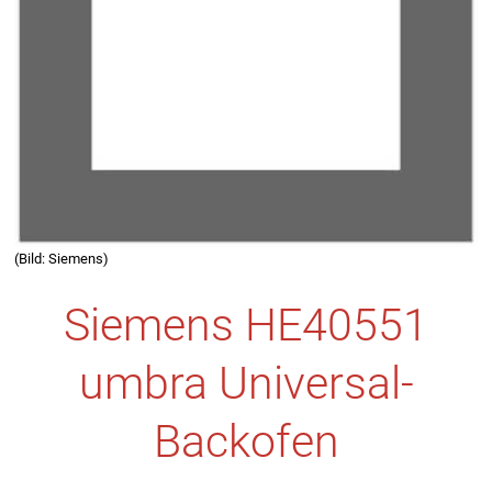
(Bild: Siemens)
Siemens HE40551
umbra Universal-
Backofen