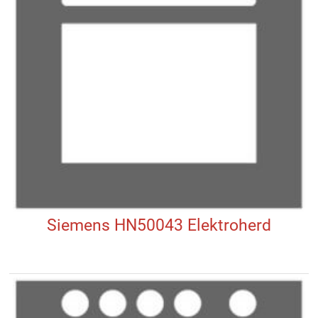
Siemens HN50043 Elektroherd