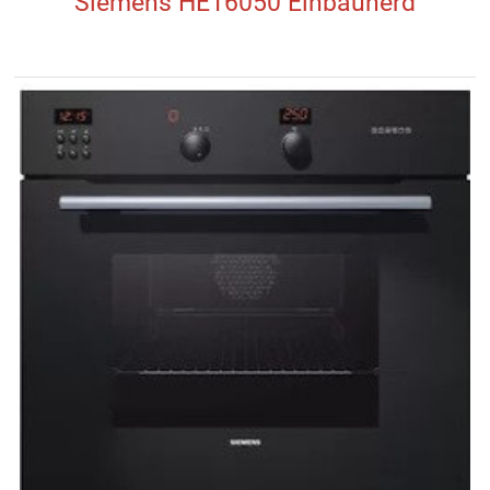
Siemens HE16050 Einbauherd