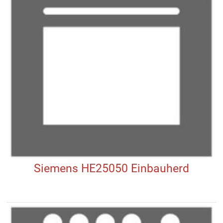
Siemens HE25050 Einbauherd