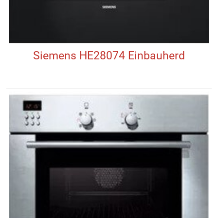
Siemens HE28074 Einbauherd