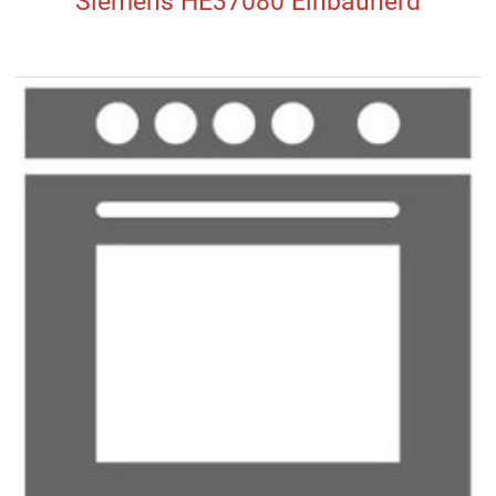
Siemens HE37080 Einbauherd