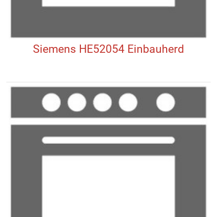
Siemens HE52054 Einbauherd