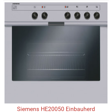
Siemens HE20050 Einbauherd