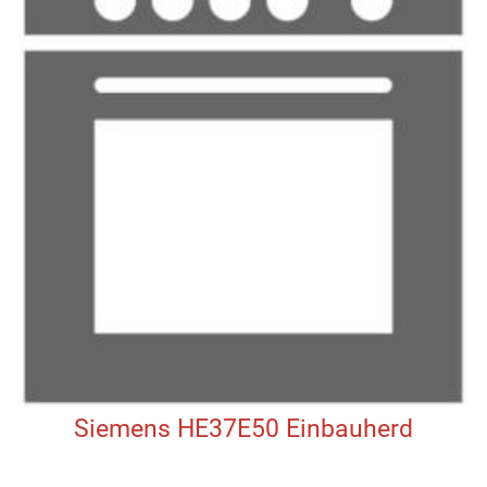
Siemens HE37E50 Einbauherd