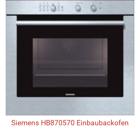
Siemens HB870570 Einbaubackofen