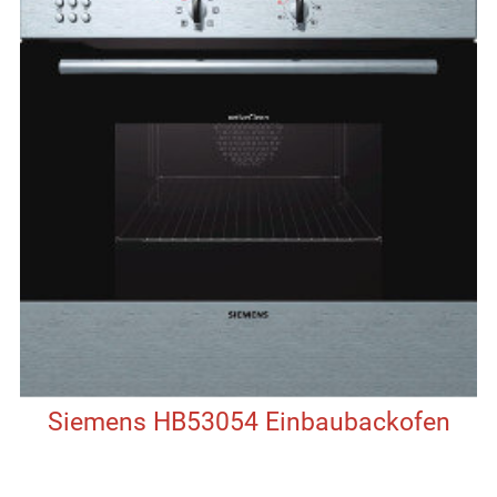
Siemens HB53054 Einbaubackofen