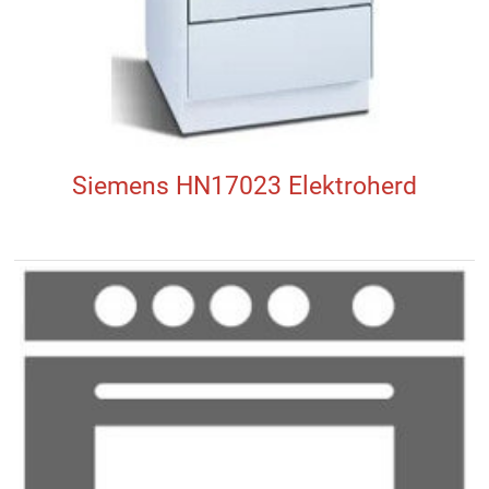
Siemens HN17023 Elektroherd