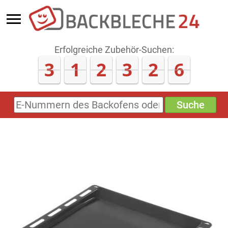
Erfolgreiche Zubehör-Suchen:
3
1
2
3
2
6
Suche
E-
Nummern
des
Backofens
oder
Zubehörs
(keine
Sonderzeichen)