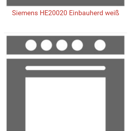
Siemens HE20020 Einbauherd weiß