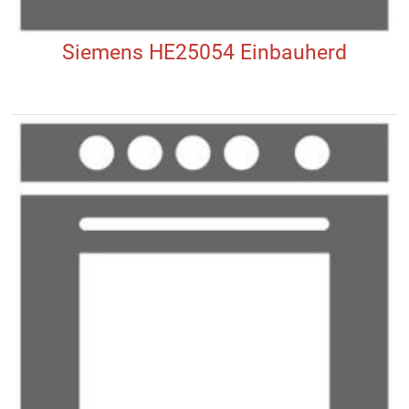
Siemens HE25054 Einbauherd