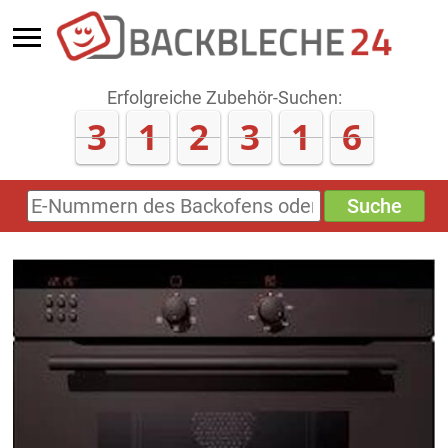
Erfolgreiche Zubehör-Suchen:
3
1
2
3
1
6
Suche
E-
Nummern
des
Backofens
oder
Zubehörs
(keine
Sonderzeichen)