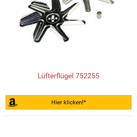
Lüfterflügel 752255
Hier klicken!*