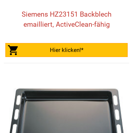
Siemens HZ23151 Backblech
emailliert, ActiveClean-fähig
Hier klicken!*