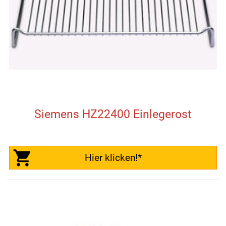
Siemens HZ22400 Einlegerost
Hier klicken!*