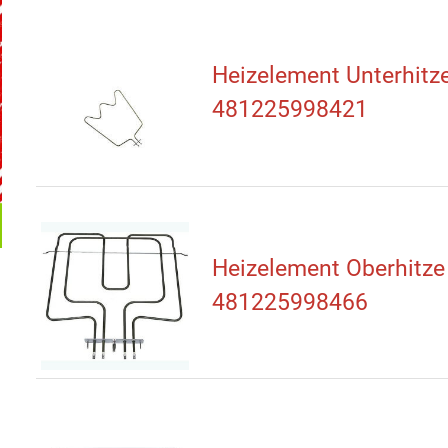
Heizelement Unterhitz
481225998421
Heizelement Oberhitze
481225998466