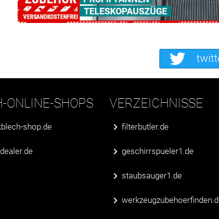
twitt
H-ONLINE-SHOPS
VERZEICHNISSE
blech-shop.de
filterbutler.de
erdealer.de
geschirrspueler1.de
staubsauger1.de
werkzeugzubehoerfinden.d