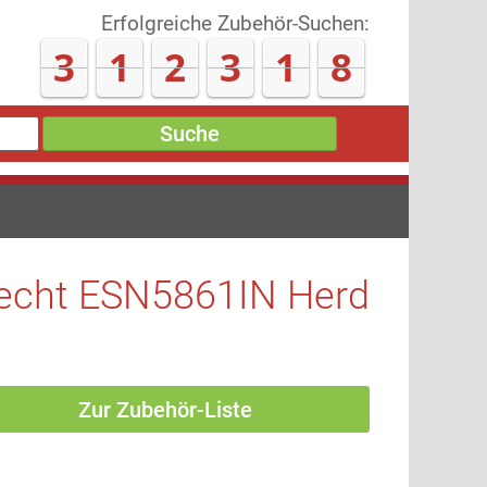
Erfolgreiche Zubehör-Suchen:
3
1
2
3
1
8
Suche
echt ESN5861IN Herd
Zur Zubehör-Liste