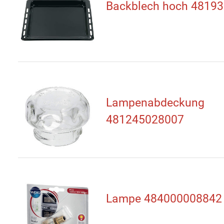
Backblech hoch 4819
Lampenabdeckung
481245028007
Lampe 484000008842