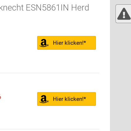
uknecht ESN5861IN Herd
Hier klicken!*
6
Hier klicken!*