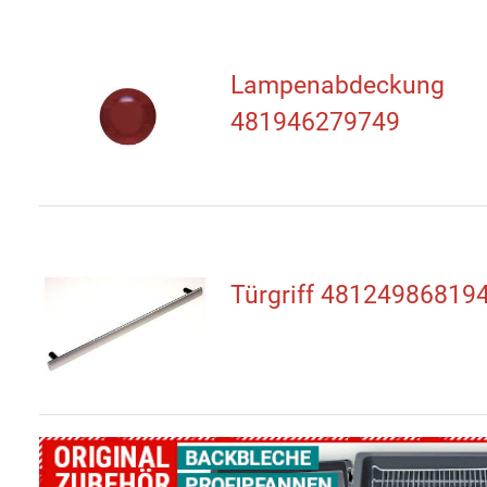
Lampenabdeckung
481946279749
Türgriff 48124986819