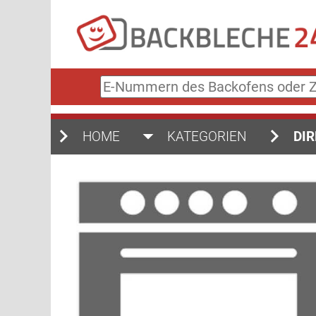
E-
Nummern
des
Backofens
HOME
KATEGORIEN
DIR
oder
Zubehörs
(keine
Sonderzeichen)