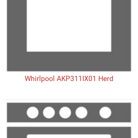
Whirlpool AKP311IX01 Herd