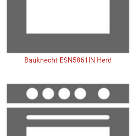
Bauknecht ESN5861IN Herd