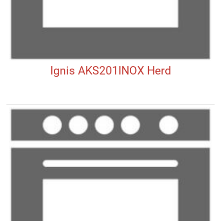
Ignis AKS201INOX Herd