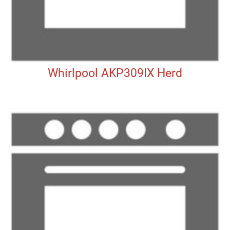
Whirlpool AKP309IX Herd