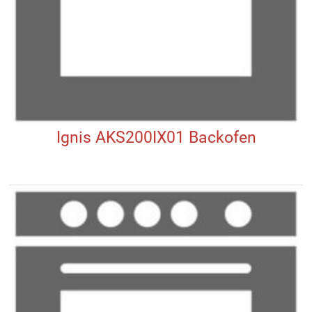
Ignis AKS200IX01 Backofen