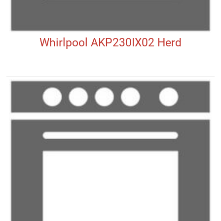
Whirlpool AKP230IX02 Herd