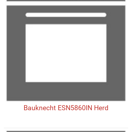
Bauknecht ESN5860IN Herd