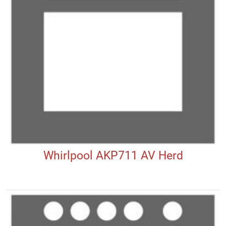
Whirlpool AKP711 AV Herd