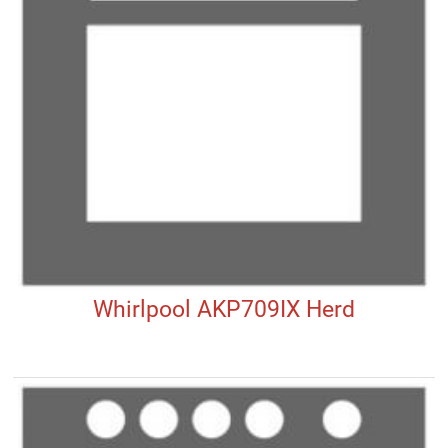
Whirlpool AKP709IX Herd