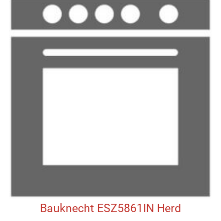
Bauknecht ESZ5861IN Herd