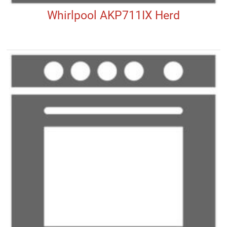
Whirlpool AKP711IX Herd