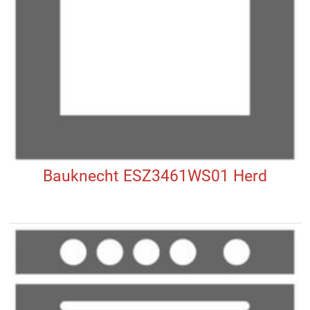
Bauknecht ESZ3461WS01 Herd