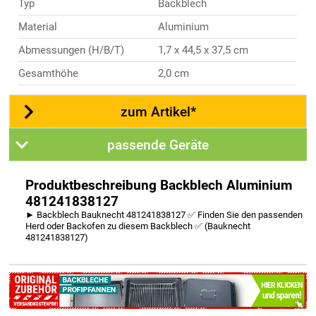
Typ
Backblech
Material
Aluminium
Abmessungen (H/B/T)
1,7 x 44,5 x 37,5 cm
Gesamthöhe
2,0 cm
zum Artikel*
passende Geräte
Produktbeschreibung Backblech Aluminium
481241838127
► Backblech Bauknecht 481241838127 ✅ Finden Sie den passenden
Herd oder Backofen zu diesem Backblech ✅ (Bauknecht
481241838127)