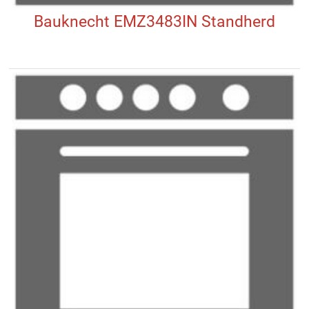
Bauknecht EMZ3483IN Standherd