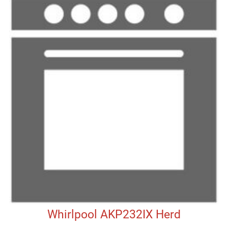
Whirlpool AKP232IX Herd