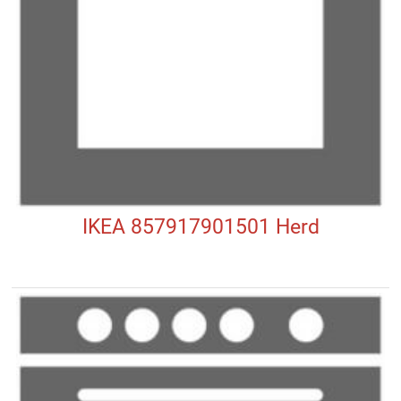
IKEA 857917901501 Herd