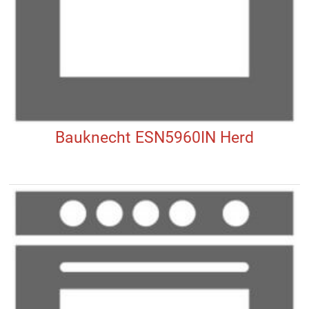
Bauknecht ESN5960IN Herd