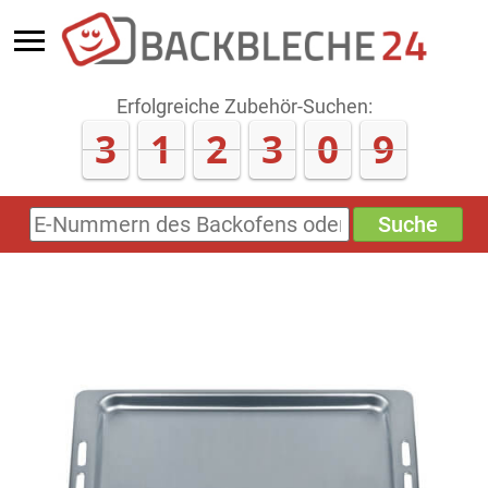
Erfolgreiche Zubehör-Suchen:
3
1
2
3
0
9
Suche
E-
Nummern
des
Backofens
oder
Zubehörs
(keine
Sonderzeichen)