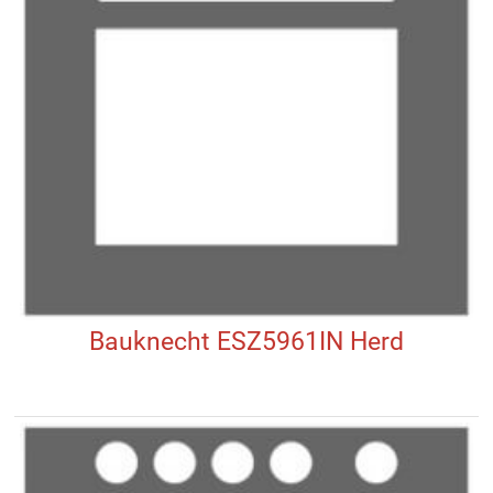
Bauknecht ESZ5961IN Herd