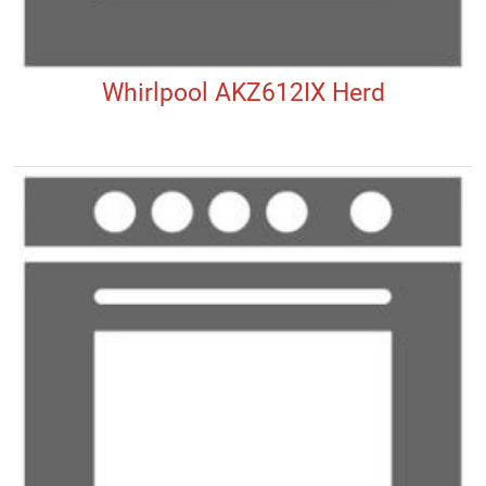
Whirlpool AKZ612IX Herd