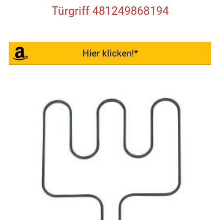
Türgriff 481249868194
Hier klicken!*