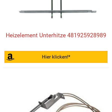
Heizelement Unterhitze 481925928989
Hier klicken!*