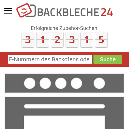
Erfolgreiche Zubehör-Suchen:
3
1
2
3
1
5
Suche
E-
Nummern
des
Backofens
oder
Zubehörs
(keine
Sonderzeichen)