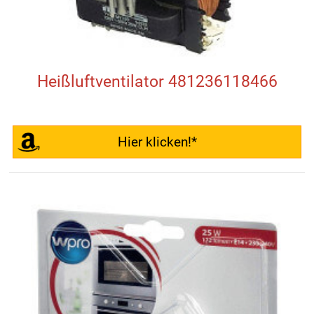
Heißluftventilator 481236118466
Hier klicken!*