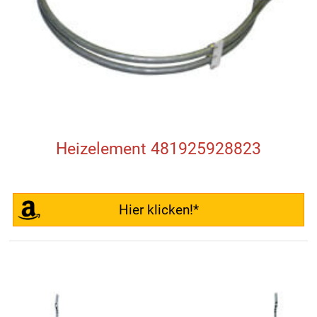
Heizelement 481925928823
Hier klicken!*