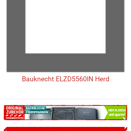
Bauknecht ELZD5560IN Herd