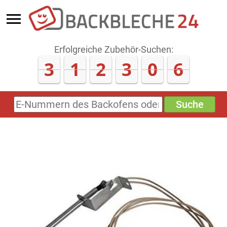
Erfolgreiche Zubehör-Suchen:
3
1
2
3
0
8
Suche
E-
Nummern
des
Backofens
oder
Zubehörs
(keine
Sonderzeichen)