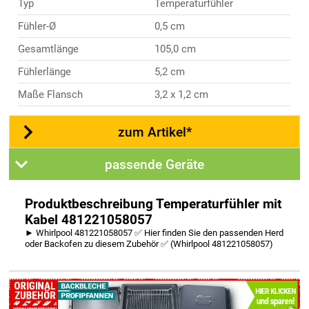
Typ
Temperaturfühler
Fühler-Ø
0,5 cm
Gesamtlänge
105,0 cm
Fühlerlänge
5,2 cm
Maße Flansch
3,2 x 1,2 cm
zum Artikel*
passende Geräte
Produktbeschreibung Temperaturfühler mit
Kabel 481221058057
► Whirlpool 481221058057 ✅ Hier finden Sie den passenden Herd
oder Backofen zu diesem Zubehör ✅ (Whirlpool 481221058057)