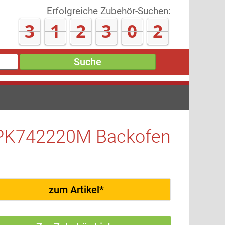
Erfolgreiche Zubehör-Suchen:
3
1
2
3
0
9
Suche
PK742220M Backofen
zum Artikel*