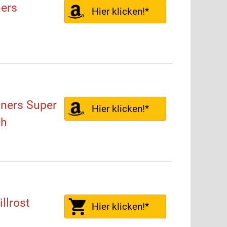
ers
Hier klicken!*
ners Super
Hier klicken!*
ch
llrost
Hier klicken!*