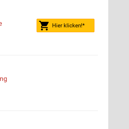
e
Hier klicken!*
ung