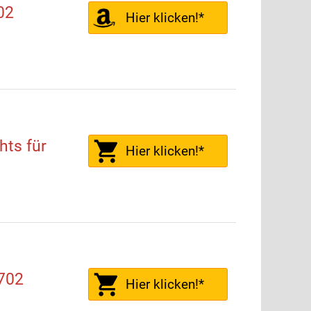
02
Hier klicken!*
hts für
Hier klicken!*
702
Hier klicken!*