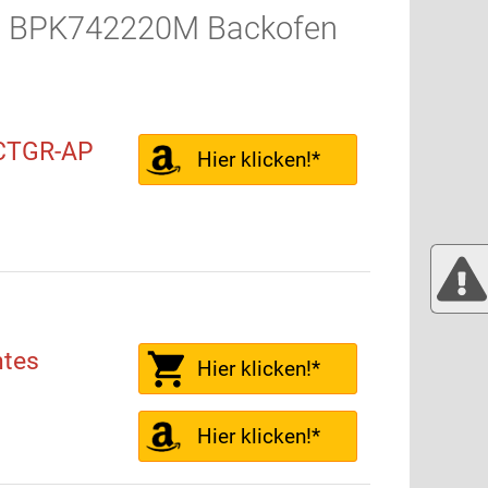
EG BPK742220M Backofen
 CTGR-AP
Hier klicken!*
tes
Hier klicken!*
Hier klicken!*