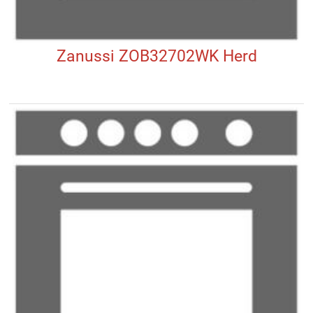
Zanussi ZOB32702WK Herd