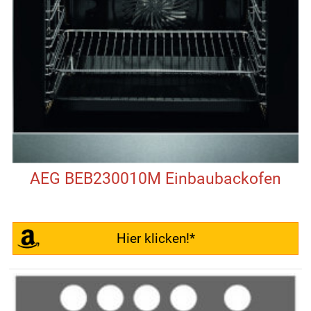
AEG BEB230010M Einbaubackofen
Hier klicken!*