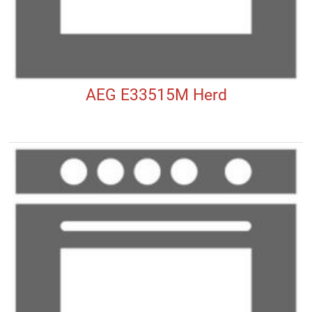
AEG E33515M Herd