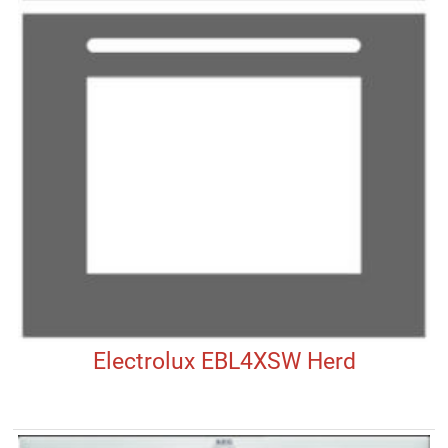
Electrolux EBL4XSW Herd