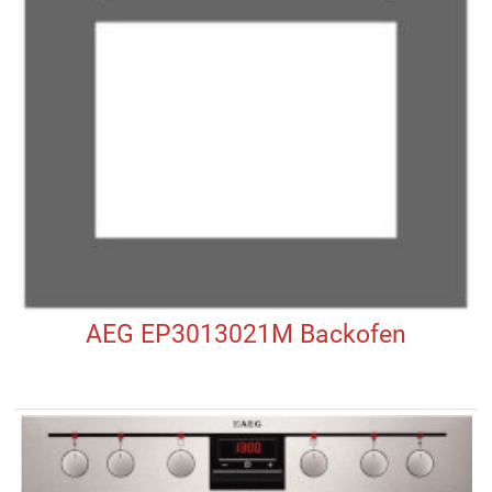
AEG EP3013021M Backofen