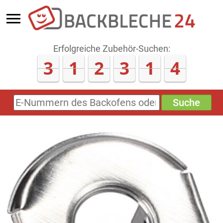
Erfolgreiche Zubehör-Suchen:
3
1
2
3
1
4
Suche
E-
Nummern
des
Backofens
oder
Zubehörs
(keine
Sonderzeichen)