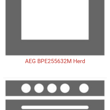
AEG BPE255632M Herd