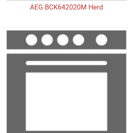
AEG BCK642020M Herd