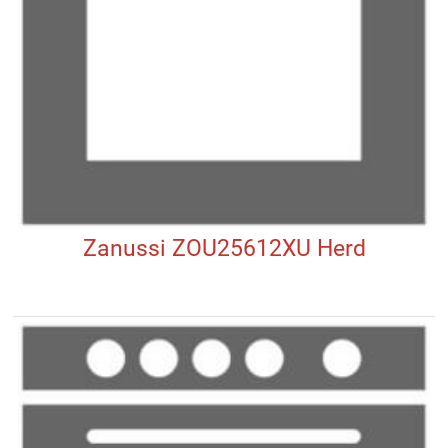
Zanussi ZOU25612XU Herd