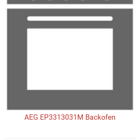
AEG EP3313031M Backofen