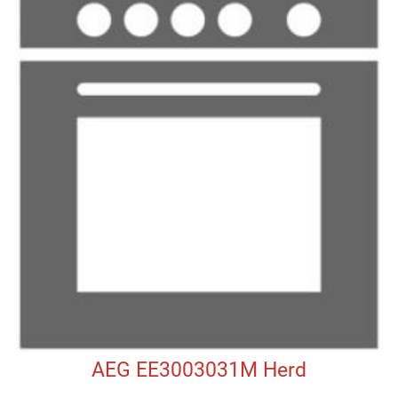
AEG EE3003031M Herd