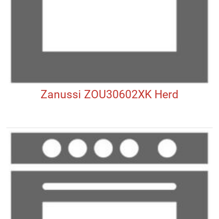
Zanussi ZOU30602XK Herd