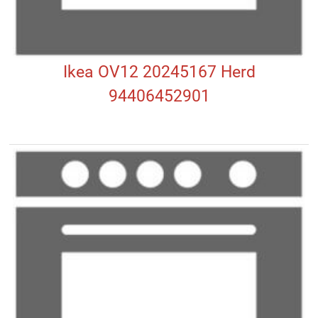
Ikea OV12 20245167 Herd
94406452901