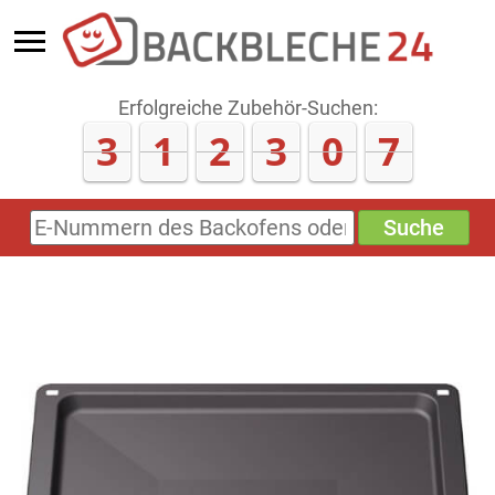
Erfolgreiche Zubehör-Suchen:
3
1
2
3
1
2
Suche
E-
Nummern
des
Backofens
oder
Zubehörs
(keine
Sonderzeichen)