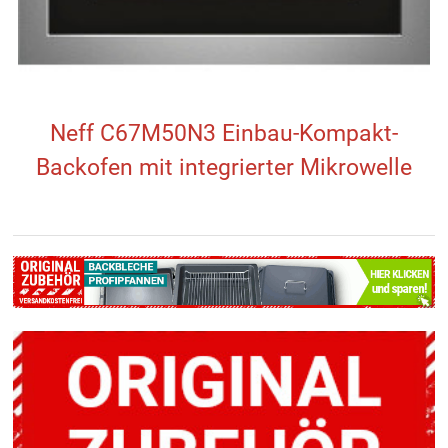
Neff C67M50N3 Einbau-Kompakt-
Backofen mit integrierter Mikrowelle