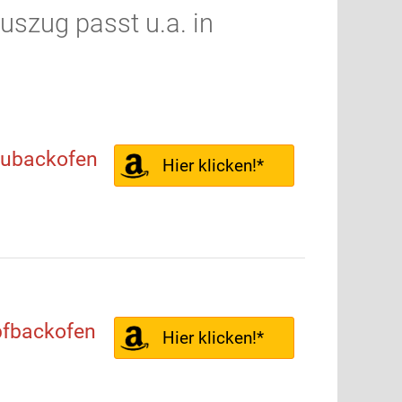
szug passt u.a. in
aubackofen
Hier klicken!*
fbackofen
Hier klicken!*