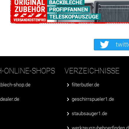
twitt
H-ONLINE-SHOPS
VERZEICHNISSE
blech-shop.de
filterbutler.de
erdealer.de
geschirrspueler1.de
staubsauger1.de
werkzeugzubehoerfinden.d