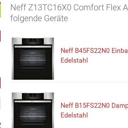
Neff Z13TC16X0 Comfort Flex Au
folgende Geräte
Neff B45FS22N0 Einb
Edelstahl
Neff B15FS22N0 Damp
Edelstahl