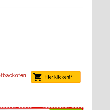
fbackofen
Hier klicken!*