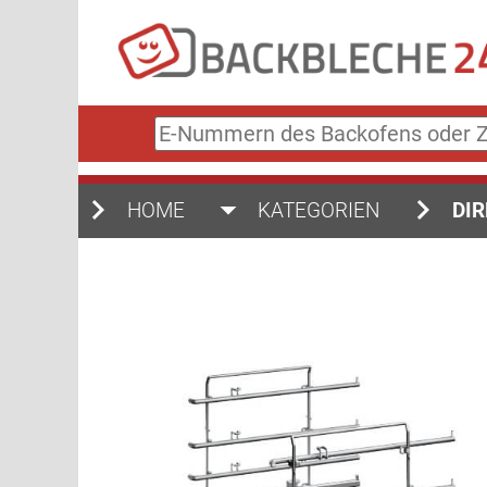
E-
Nummern
des
Backofens
HOME
KATEGORIEN
DIR
oder
Zubehörs
(keine
Sonderzeichen)