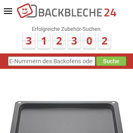
Erfolgreiche Zubehör-Suchen:
3
1
2
3
0
4
Suche
E-
Nummern
des
Backofens
oder
Zubehörs
(keine
Sonderzeichen)