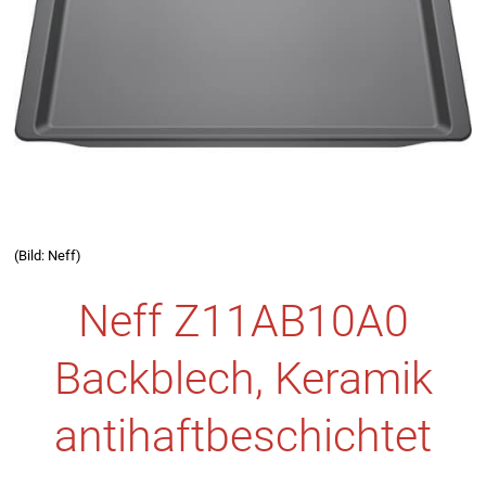
(Bild: Neff)
Neff Z11AB10A0
Backblech, Keramik
antihaftbeschichtet