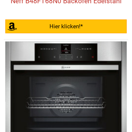
Neff B48FT68N0 Backofen Edelstahl
Hier klicken!*