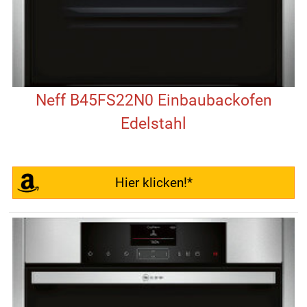
Neff B45FS22N0 Einbaubackofen
Edelstahl
Hier klicken!*