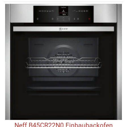
Neff B45CR22N0 Einbaubackofen