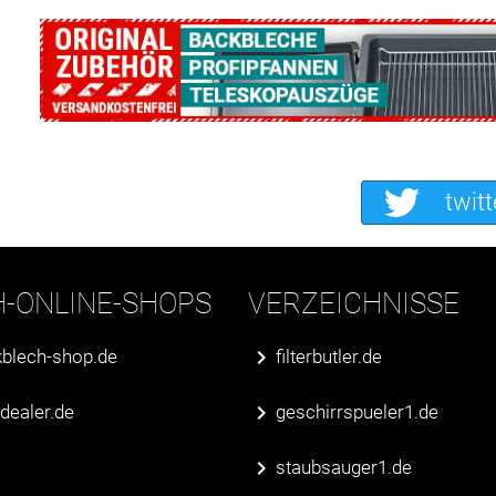
twitt
H-ONLINE-SHOPS
VERZEICHNISSE
blech-shop.de
filterbutler.de
erdealer.de
geschirrspueler1.de
staubsauger1.de