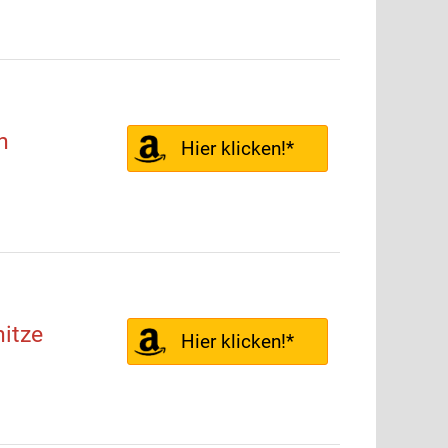
n
Hier klicken!*
itze
Hier klicken!*