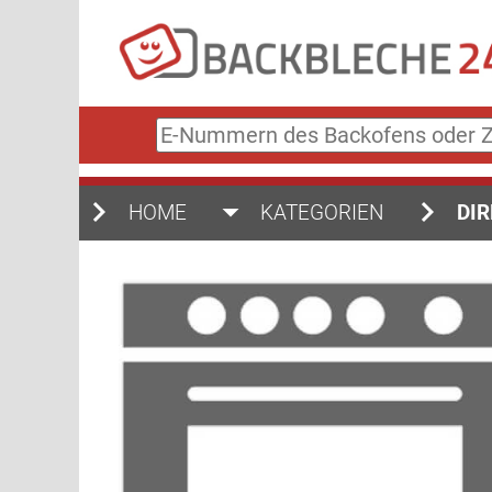
E-
Nummern
des
Backofens
HOME
KATEGORIEN
DIR
oder
Zubehörs
(keine
Sonderzeichen)