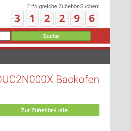
Erfolgreiche Zubehör-Suchen:
3
1
2
3
1
7
Suche
OUC2N000X Backofen
Zur Zubehör-Liste