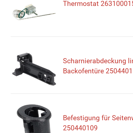
Thermostat 26310001
Scharnierabdeckung li
Backofentüre 250440
Befestigung für Seite
250440109