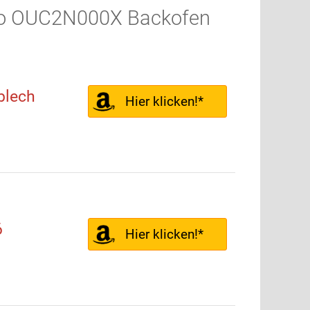
ko OUC2N000X Backofen
blech
Hier klicken!*
6
Hier klicken!*