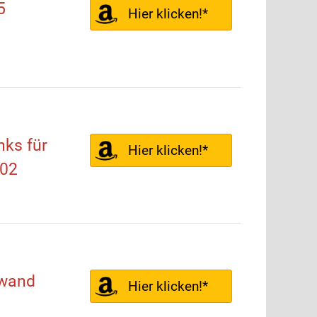
5
Hier klicken!*
nks für
Hier klicken!*
102
nwand
Hier klicken!*