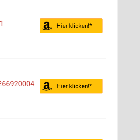
1
Hier klicken!*
 266920004
Hier klicken!*