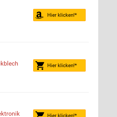
Hier klicken!*
kblech
Hier klicken!*
ektronik
Hier klicken!*