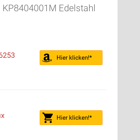
G KP8404001M Edelstahl
6253
Hier klicken!*
ux
Hier klicken!*